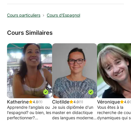
Cours particuliers
Cours d'Espagnol
Cours Similaires
Katherine
Clotilde
Véronique
4.0
(1)
4.0
(1)
4.0
(
Apprendre l'anglais ou
Je suis diplômée d'un
Vous êtes à la
l'espagnol? ou bien, les
master en didactique
recherche de cou
perfectionner?
des langues modernes
dynamiques qui s
Étudiante en
(anglais-espagnol) et
de la monotonie 
communication à l'UCL
d'un certificat en
cadre académiqu