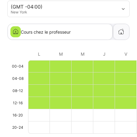
(GMT -04:00)
New York
Cours chez le professeur
L
M
M
J
V
00-04
04-08
08-12
12-16
16-20
20-24