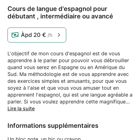
Cours de langue d'espagnol pour
débutant ,
intermédiaire ou avancé
Àpd
20 €
/h
L'objectif de mon cours d'espagnol est de vous
apprendre à le parler pour pouvoir vous débrouiller
quand vous serez en Espagne ou en Amérique du
Sud. Ma méthodologie est de vous apprendre avec
des exercices simples et amusants, pour que vous
soyez à l'aise et que vous vous amuser tout en
apprennent l'espagnol, qui est une langue agréable a
parler. Si vous voulez apprendre cette magnifique
langue, je vous invite à me joindre.
Lire la suite
Informations supplémentaires
Un bloc note, un bic ou crayon