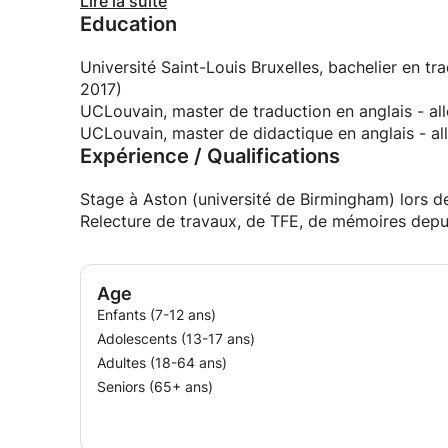
Je dispose aussi de pas mal d'expérience dans la 
Lire la suite
Education
bien des travaux ou des TFE que des mémoires)
Ces expériences m'ont fait découvrir que j'aimai
Université Saint-Louis Bruxelles, bachelier en tr
2017)
UCLouvain, master de traduction en anglais - a
UCLouvain, master de didactique en anglais - al
Expérience / Qualifications
Stage à Aston (université de Birmingham) lors d
Relecture de travaux, de TFE, de mémoires depu
Age
Enfants (7-12 ans)
Adolescents (13-17 ans)
Adultes (18-64 ans)
Seniors (65+ ans)