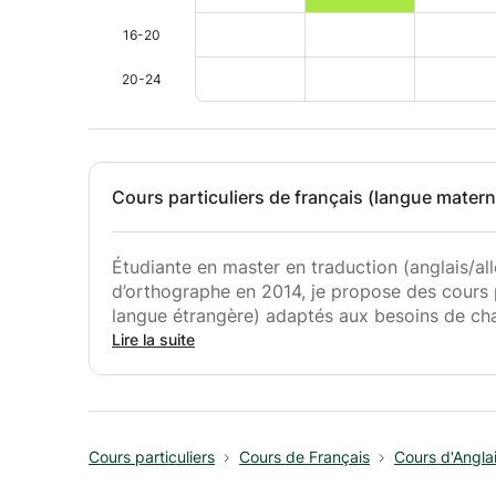
16-20
20-24
Cours particuliers de français (langue matern
Étudiante en master en traduction (anglais/a
d’orthographe en 2014, je propose des cours p
langue étrangère) adaptés aux besoins de chaq
Lire la suite
Grammaire, vocabulaire, conjugaison, syntaxe,
orale, préparation aux interrogations, aux ex
Je suis aussi disponible pour toute relecture 
Cours particuliers
Cours de Français
Cours d'Angla
(dissertations, TFE et autres).