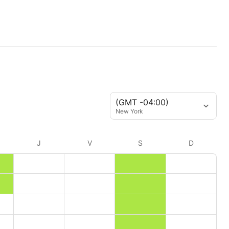
(GMT -04:00)
New York
J
V
S
D