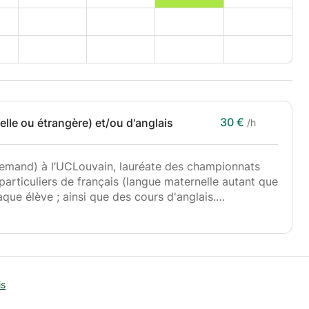
30 €
elle ou étrangère) et/ou d'anglais
/h
llemand) à l’UCLouvain, lauréate des championnats
articuliers de français (langue maternelle autant que
ue élève ; ainsi que des cours d'anglais.
 remise à niveau, expression écrite, expression
amens, etc.
et/ou correction de productions écrites
is