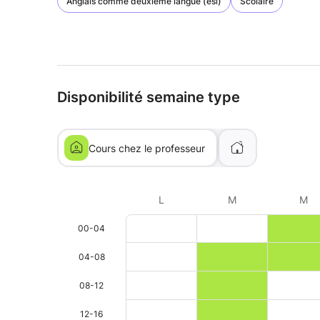
Anglais comme deuxième langue (esl)
Scolaire
Disponibilité semaine type
Cours chez le professeur
L
M
M
00-04
04-08
08-12
12-16