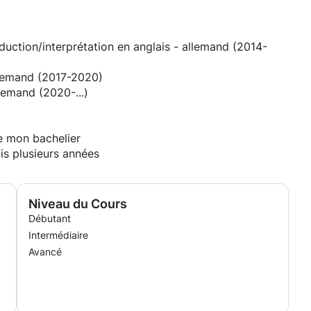
relecture, la correction et la rédaction de textes (aussi
.
s enseigner et m'ont décidée à m'inscrire sur Apprentus.
aduction/interprétation en anglais - allemand (2014-
llemand (2017-2020)
lemand (2020-...)
e mon bachelier
is plusieurs années
Niveau du Cours
Débutant
Intermédiaire
Avancé