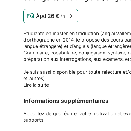
Àpd
26 €
/h
Étudiante en master en traduction (anglais/alle
d’orthographe en 2014, je propose des cours part
langue étrangère) et d’anglais (langue étrangèr
Grammaire, vocabulaire, conjugaison, syntaxe, re
préparation aux interrogations, aux examens, et
Je suis aussi disponible pour toute relecture et/
et autres).
Lire la suite
N’hésitez pas à me contacter pour plus de rens
Informations supplémentaires
Apportez de quoi écrire, votre motivation et é
supports.