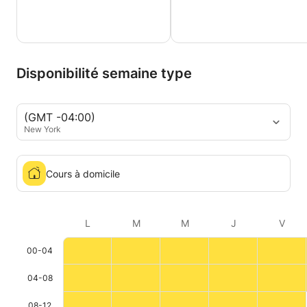
Disponibilité semaine type
(GMT -04:00)
New York
Cours à domicile
L
M
M
J
V
00-04
04-08
08-12