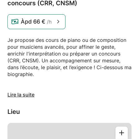
concours (CRR,
CNSM)
Àpd
66 €
/h
Je propose des cours de piano ou de composition
pour musiciens avancés, pour affiner le geste,
enrichir l'interprétation ou préparer un concours
(CRR, CNSM). Un accompagnement sur mesure,
dans l’écoute, le plaisir, et l’exigence ! Ci-dessous ma
biographie.
Diplômé de la Juilliard School of Music (New York),
Lire la suite
Jules a étudié auprès John Corigliano (Oscar 1999
de la meilleure musique de film) qui salue en lui « un
Lieu
talent remarquable, à la technique impeccable ».
Parallèlement à un parcours en philosophie, il est
lauréat de plusieurs distinctions : la Fondation