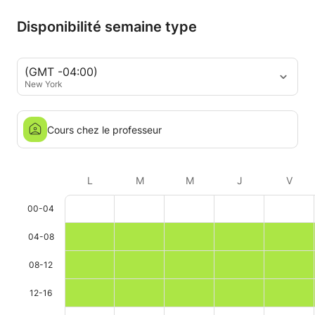
Disponibilité semaine type
(GMT -04:00)
New York
Cours chez le professeur
L
M
M
J
V
00-04
04-08
08-12
12-16