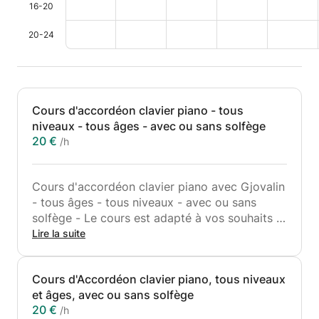
16-20
20-24
Cours d'accordéon clavier piano - tous
niveaux - tous âges - avec ou sans solfège
20 €
/h
Cours d'accordéon clavier piano avec Gjovalin
- tous âges - tous niveaux - avec ou sans
solfège - Le cours est adapté à vos souhaits et
votre style de musiques. Cours par professeur
Lire la suite
diplômé du Conservatoire de musique -
expérience de plus de 30 ans. Cours individuel
Cours d'Accordéon clavier piano, tous niveaux
ou en groupe - sur rendez-vous - Instrument
et âges, avec ou sans solfège
disponible sur place en location ou achat.
20 €
/h
Bienvenue sur rendez-vous à Bruxelles ou à