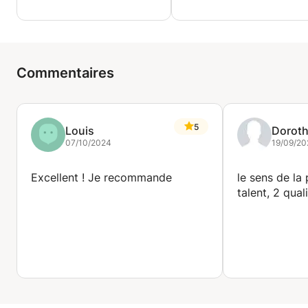
Commentaires
5
Louis
Dorot
07/10/2024
19/09/20
Excellent ! Je recommande
le sens de la
talent, 2 qual