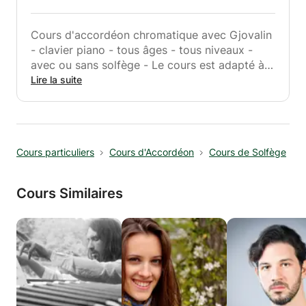
Paris.
Cours d'accordéon chromatique avec Gjovalin
Gjovalin
- clavier piano - tous âges - tous niveaux -
avec ou sans solfège - Le cours est adapté à
votre souhait et votre style de musiques.
Lire la suite
Cours par professeur diplômé du
Conservatoire de musique (Tirana/Bruxelles) -
expérience de plus de 30 ans. Musiques des
Balkans, variées et classiques. Cours individuel
Cours particuliers
Cours d'Accordéon
Cours de Solfège
ou en groupe - sur rendez-vous - Instrument
disponible sur place.
Cours Similaires
Bienvenue sur rendez-vous à Bruxelles ou à
Paris,
Gjovalin