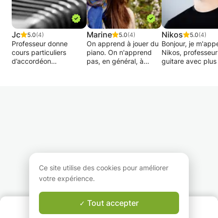
Jc
Marine
Nikos
5.0
(4)
5.0
(4)
5.0
(4)
Professeur donne
On apprend à jouer du
Bonjour, je m'appe
cours particuliers
piano. On n'apprend
Nikos, professeur
d’accordéon
pas, en général, à
guitare avec plus
chromatique,
continuer à en jouer.
ans d'expérience 
répertoire varié
C'est pourtant la moitié
titulaire d'un Mas
(classique,contemporain,
du chemin, celle où la
interprétation de
populaire)
plupart des élèves
guitare classique
Touches boutons ou
décrochent, perdent
Conservatoire de
touches piano
confiance, ou cèdent
Bruxelles. J'ai en
Tous âges, tous
au jeu mécanique sans
à plus de 100
niveaux.
émotions. Plusieurs de
étudiants, en offr
Métro Plaisance
mes élèves adultes
des cours
possibilité de location
sont d'ailleurs venus à
individualisés et 
d'un instrument
moi après avoir
attention personn
40€/mois
abandonné une
à chacun d'entre 
Ce site utilise des cookies pour améliorer
première fois, ils n'ont
votre expérience.
Les cours durent 1h
pas réabandonné
Jouer de la guita
depuis.
offre de nombreu
avantages pour l
Tout accepter
QUI SOMMES-NOUS ?
Pianiste-compositrice
croissance person
Garantie Le-Bon-Prof