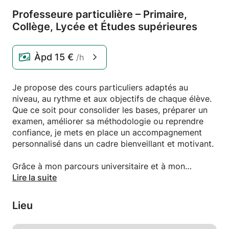
Professeure particulière – Primaire,
Collège,
Lycée et Études supérieures
Àpd
15 €
/h
Je propose des cours particuliers adaptés au
niveau, au rythme et aux objectifs de chaque élève.
Que ce soit pour consolider les bases, préparer un
examen, améliorer sa méthodologie ou reprendre
confiance, je mets en place un accompagnement
personnalisé dans un cadre bienveillant et motivant.
Grâce à mon parcours universitaire et à mon
expérience dans le soutien scolaire, j'accorde une
Lire la suite
grande importance à la compréhension des notions,
au développement de l'autonomie et à la
Lieu
progression de l'élève. Chaque séance est préparée
en fonction de ses besoins afin de lui permettre