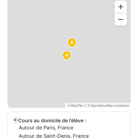
d'avancer efficacement.
J'accompagne des élèves du primaire au lycée, ainsi
que des étudiants souhaitant bénéficier d'un soutien
en philosophie, en français, en méthodologie ou en
expression écrite.
Mon objectif est de transmettre des méthodes de
travail durables tout en aidant chaque élève à
gagner en confiance et à atteindre ses objectifs
scolaires.
|
Cours au domicile de l'élève
:
Autour de Paris, France
Autour de Saint-Denis, France