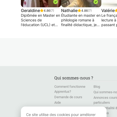
Geraldine
Nathalie
Valérie
4.86
(7)
4.86
(7)
Diplômée en Master en
Étudiante en master en
Le français: 
Sciences de
philologie romane à
lecture à 
l'éducation (UCL) et
finalité didactique, je
passant p
Infirmière sociale de
peux venir en aide à
subtilités
formation, je propose
vos enfants pour leurs
orthogra
une aide individualisée
devoirs, ainsi que
conjugais
qui cible les besoins de
pallier les difficultés en
grammair
la personne.
français (orthographe,
la langue
Mon but est de
grammaire,
jonglez a
redonner confiance en
compréhension du
soi, combler les
cours en lui-même).
Ma métho
lacunes, structurer la
l'expérim
matière et donner une
ludique 
méthode de travail.
mieux an
Qui sommes-nous ?
Enfants en primaire et
et ensuit
préparation au CEB.
de façon
Comment fonctionne
Blog
personna
Apprentus?
Qui sommes-no
Pour les plus grands en
Demande de cours
Annonces cour
secondaire:
Niveau p
Aide
particuliers
Préparation au CE1D,
secondai
Presse
Confidentialité 
orientation scolaire,
j'accompagne
conditions
Formations en langues
choix des études, aide
ou adult
Ce site utilise des cookies pour améliorer