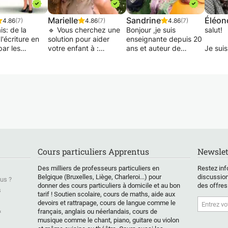
Marielle
Sandrine
Éléon
4.86
(7)
4.86
(7)
4.86
(7)
de la
🔹 Vous cherchez une
Bonjour ,je suis
salut!
l'écriture en
solution pour aider
enseignante depuis 20
ar les
votre enfant à :
ans et auteur de
Je suis
- retrouver la
manuels scolaires. Je
belge e
phiques, les
motivation,
suis également
récem
ons et la
- mieux s’organiser,
spécialisée en
mon ba
e ; maîtrisez
- comprendre ses
orthopédagogie paur
mention
 française et
cours,
aider les élèves ayant
comme
vec les mots.
- étudier plus
des troubles de
maîtris
efficacement ?
l'apprentissage .Je
Comme
de porte sur
vous propose des
englob
entation et le
Je propose un
séances de soutien de
philoso
de façon à
accompagnement
la 1ère primaire à la
littérat
crer les bases
complet, bienveillant et
3ème secondaire. Je
excelle
Cours particuliers Apprentus
Newslet
e les explorer
structuré, adapté aux
prépare mes élèves au
françai
élèves de la 1ère à la
CEB et Ce1d.Au plaisir
à vous 
Des milliers de professeurs particuliers en
Restez inf
lisée.
6ème secondaire.
d'échanger avec vous.
si vou
Belgique (Bruxelles, Liège, Charleroi...) pour
discussion
us ?
N'hésitez pas à me
amélio
donner des cours particuliers à domicile et au bon
des offres
s
rimaire ou
tarif ! Soutien scolaire, cours de maths, aide aux
💡 Ce que je propose :
contacter.
compé
devoirs et rattrapage, cours de langue comme le
re,
cette 
&
français, anglais ou néerlandais, cours de
 enfants
🧠 Méthodologie de
musique comme le chant, piano, guitare ou violon
es dans une
travail
J'ai dé