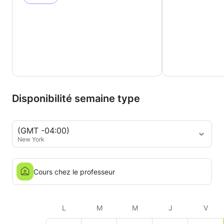
Disponibilité semaine type
(GMT -04:00)
New York
Cours chez le professeur
L
M
M
J
V