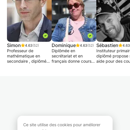
Simon
Dominique
Sébastien
4.63
(52)
4.63
(52)
4.63
Professeur de
Diplômée en
Instituteur primai
mathématique en
secrétariat et en
diplômé propose 
secondaire , diplômé
français donne cours
aide pour des co
d'un master de L'
particuliers en français
particuliers conc
université de Mons ,
pour enfants,
tout le programm
donne des cours
adolescents et adultes.
l'enseignement
particuliers de
Je suis là pour travailler
primaire.
mathématique : de la
la grammaire,
Des difficultés e
première à la sixième
conjugaison, lecture,
? En français?
secondaire (CE1D,
rédaction de textes,
Mémorisation ?
secondaire inférieur et
analyse de textes,....
Remédiation ? Tou
supérieur, haute Ecole
on travaille les
domaines :-)
Remédiations,
évaluations, aide dans
Cours destinés a
préparations aux
leurs devoirs, répondre
enfants mais
examens d'entrée de
aux questions. Besoin
également aux pa
Ce site utilise des cookies pour améliorer
médecine,
d'aide, votre enfant
voulant se remett