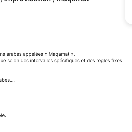
ons arabes appelées « Maqamat ».
selon des intervalles spécifiques et des règles fixes
abes.
tifs et des structures mélodico-rythmiques ainsi que du
lassique arabe appelée « Mawwal ».
le.