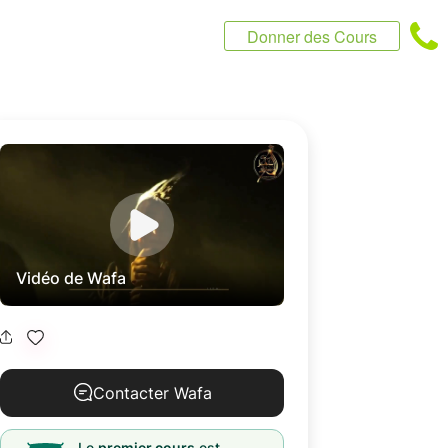
Donner des Cours
Vidéo de Wafa
Contacter Wafa
Le
premier cours
est