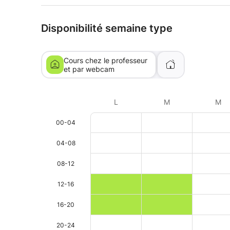
Disponibilité semaine type
Cours chez le professeur
et par webcam
L
M
M
00-04
04-08
08-12
12-16
16-20
20-24