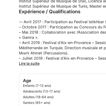
Institut Supérieur de Musique de Sfax, Licence e
Institut Supérieur de Musique de Tunis, Master e
Expérience / Qualifications
-– Avril 2017 : Participation au Festival Istikhba
– Octobre 2017 : Participation au Concours du Fe
– Mai 2018 : Collaboration avec l’Association d
« Gamra ».
– Avril 2019 : Festival d'Aix-en-Provence – Sessi
Méditerranée en Turquie. Direction musicale et p
Mısırlı Ahmet (Percussions).
– Juillet 2019 : Festival d'Aix-en-Provence – Sess
Méditerranée. Direction musicale et pédagogique 
Lire la suite
(Trompette).
– Mai 2021 : Stage « Rencontres Europe Creativ
concert « Collectif Musical Tunisien – Issudes S
Age
– Juillet 2021 : Formation vocale avec Riadh Mtir
Enfants (7-12 ans)
Juillet 2022 : Festival d'Aix-en-Provence – Sessi
Adolescents (13-17 ans)
Méditerranée. Concerts à Marseille (13 juillet) et 
Adultes (18-64 ans)
pédagogique : Fabrizio Cassol ; direction secon
Seniors (65+ ans)
– Juillet 2023 : Festival d'Aix-en-Provence – S