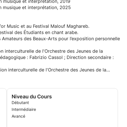
n musique et interprétation, 2019
n musique et interprétation, 2025
r for Music et au Festival Malouf Maghareb.
stival des Étudiants en chant arabe.
es Amateurs des Beaux-Arts pour l’exposition personnelle
on interculturelle de l'Orchestre des Jeunes de la
édagogique : Fabrizio Cassol ; Direction secondaire :
ion interculturelle de l'Orchestre des Jeunes de la
: Fabrizio Cassol ; Deuxième direction : Amir ElSaffar
es » avec Zied Zouari à Ennejma Ezzahra pour le
essions Medinea ».
Niveau du Cours
awi (spécialiste du chant lyrique).
Débutant
on interculturelle de l'Orchestre des Jeunes de la
Intermédiaire
à Bruxelles (16 juillet). Direction musicale et
Avancé
daire : Claron McFadden (chant).
ession Symphonique de l'Orchestre des Jeunes de la