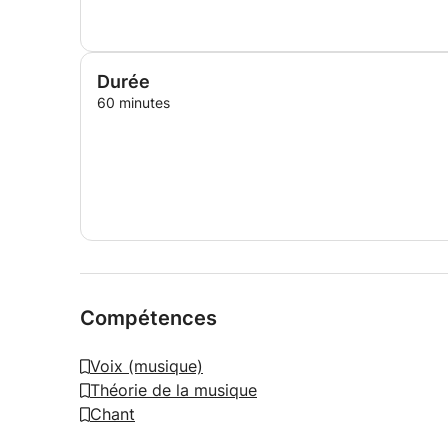
Méditerranée. Direction musicale et pédagogique
(chef d'orchestre).
– Avril 2024 : Session de Jazz et Musiques Impr
Durée
Danse de Paris, Hammamet, Tunisie.
60 minutes
– Juin 2024 : Obtention du Master avec mention
– Juillet 2024 : Festival d’Aix-en-Provence – Sess
Méditerranée : « Compositions Collectives ». Di
Compétences
Voix (musique)
Théorie de la musique
Chant