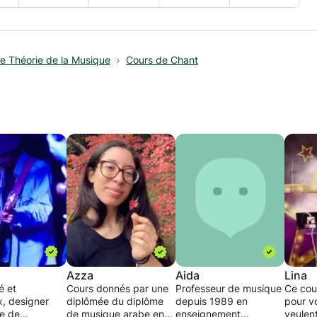
e Théorie de la Musique
Cours de Chant
Azza
Aida
Lina
é et
Cours donnés par une
Professeur de musique
Ce cour
x, designer
diplômée du diplôme
depuis 1989 en
pour v
e de
de musique arabe en
enseignement
veulen