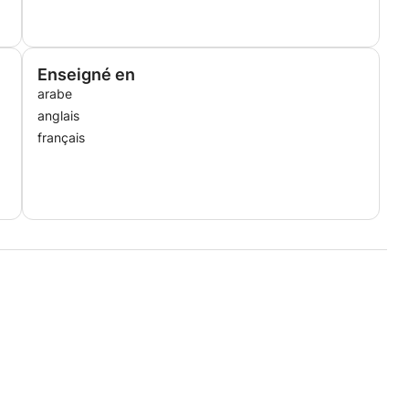
 : Fabrizio Cassol ; Deuxième direction : Duncan Ward
ovisées – Conservatoire National de Musique et de
Enseigné en
arabe
 « Très Honorable ».
ion Interculturelle de l’Orchestre des Jeunes de la
anglais
rection Musicale et Pédagogique : Fabrizio Cassol.
français