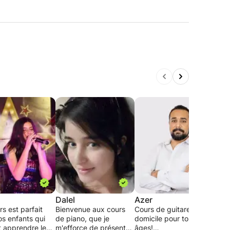
Dalel
Azer
Ach
s est parfait
Bienvenue aux cours
Cours de guitare à
On d
os enfants qui
de piano, que je
domicile pour tout
théor
t apprendre les
m'efforce de présenter
âges!
puiss