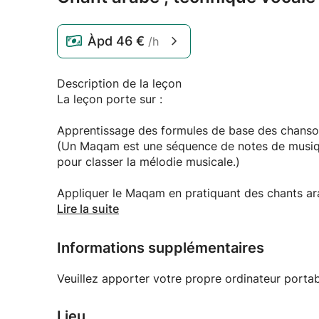
Àpd
46 €
/h
Description de la leçon
La leçon porte sur :
Apprentissage des formules de base des chans
(Un Maqam est une séquence de notes de musique 
pour classer la mélodie musicale.)
Appliquer le Maqam en pratiquant des chants ar
Lire la suite
Apprentissage de l'accent musical arabe, des mo
chant.
Informations supplémentaires
Apprentissage de la séquence d’improvisation c
Veuillez apporter votre propre ordinateur portab
Lieu