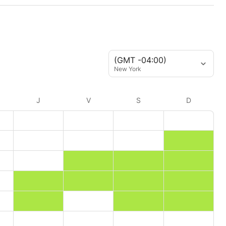
(GMT -04:00)
New York
J
V
S
D