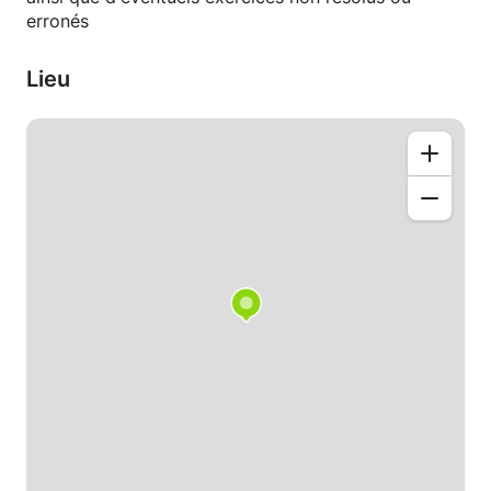
erronés
Lieu