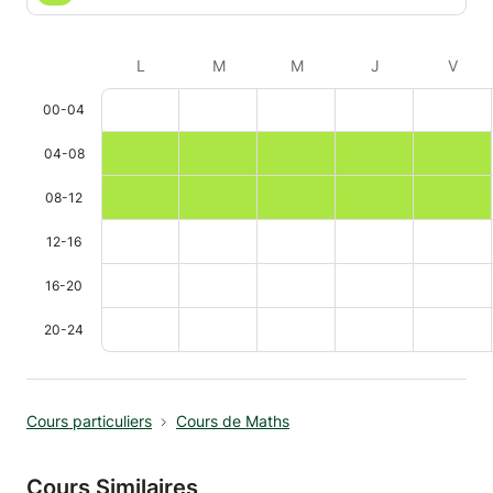
L
M
M
J
V
00-04
04-08
08-12
12-16
16-20
20-24
Cours particuliers
Cours de Maths
Cours Similaires