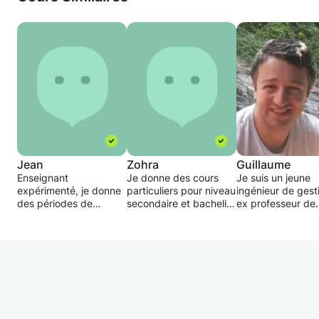
Jean
Zohra
Guillaume
Enseignant
Je donne des cours
Je suis un jeune
expérimenté, je donne
particuliers pour niveau
ingénieur de gest
des périodes de
secondaire et bachelier
ex professeur de
mathématiques de 1h
: sciences
sciences économ
et demie aux étudiants
économiques, gestion,
et de comptabilit
de la première à la
comptabilité, fiscalité,
dans le secondai
quatrième rénové.
encadrement TFE. J'ai
supérieur.
une expérience de plus
Je donne aussi d
de4 ans dans
cours particuliers
l'enseignement
maths depuis plus
secondaire et
années (tous nive
supérieur.
J'ai en revanche 