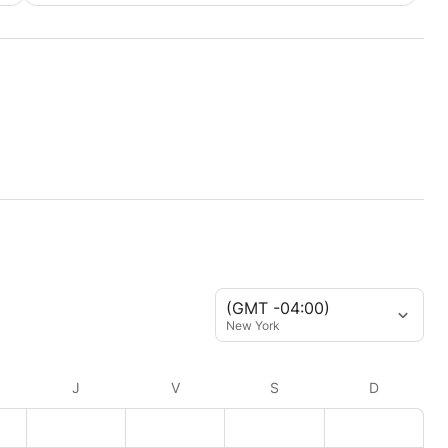
(GMT -04:00)
New York
J
V
S
D