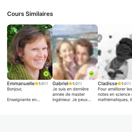
Cours Similaires
Emmanuelle
Gabriel
Cladisse
5.0
(1)
5.0
(1)
5.0
(1)
Bonjour,
Je suis en dernière
Pour améliorer les
année de master
notes en science 
Enseignante en
ingénieur. Je peux
mathématiques, il
mathématiques depuis
donner cours pour les
faudrait revenir su
20 ans, ingénieure
étudiants de tout âge
fondamentaux. P
civile de formation, je
jusqu'en BAC 2. Je
la, je pense qu'il f
donne des cours
peux donner cours à
pour remédier au
particuliers en plein
mon domicile ou à
manquements de
centre de Louvain-La-
Louvain-la-Neuve et
élèves revenir sur