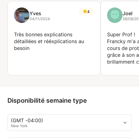
4
Yves
Joel
04/11/2024
28/08/2
Très bonnes explications
Super Prof !
détaillées et rééxplications au
Francky m'a a
besoin
cours de prob
grâce à son ai
brillamment 
Disponibilité semaine type
(GMT -04:00)
New York