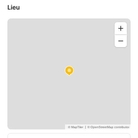
Nous pouvons également travailler en économie
Lieu
générale, en macroéconomie, en macroéconomie,
etc...
|