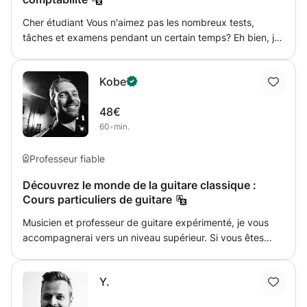
Cher étudiant Vous n'aimez pas les nombreux tests,
tâches et examens pendant un certain temps? Eh bien, je
suis la personne parfaite pour vous soutenir dans ce
domaine. Je m'appelle Amy et j'enseigne les
Kobe
mathématiques au premier degré (1re et 2e année). Je
peux vous aider avec le français, l'allemand, l'anglais, la
48€
comptabilité, les conseils d'étude et les conseils pour le
60-min.
comité d'examen. J'ai déjà 8 ans d'expérience dans
l'accompagnement d'étudiants en difficulté lors de leurs
études. Salutations Amy
Professeur fiable
Découvrez le monde de la guitare classique :
Cours particuliers de guitare
Musicien et professeur de guitare expérimenté, je vous
accompagnerai vers un niveau supérieur. Si vous êtes
débutant, je vous enseignerai tout dès le début. Si vous
avez déjà de l'expérience, nous développerons vos
Y.
connaissances et identifierons vos opportunités de
développement et vos centres d'intérêt. Cours possibles