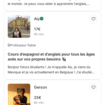
le monde. Je peux vous aider à apprendre l'anglais,
langue internationale, pour gagner en confiance et
communiquer avec le monde entier. Je peux également
Aly
vous enseigner le français, deuxième langue officielle en
Belgique et première langue officielle en France. N'hésitez
17€
pas à essayer ces deux cours avec moi. Vous serez fier
60-min.
de vous.
Professeur fiable
Cours d'espagnol et d'anglais pour tous les âges
axés sur vos propres besoins
Bonjour futurs étudiants ! Je m'appelle Aly, je viens du
Mexique et je vis actuellement en Belgique ! J'ai étudié
mon parcours universitaire en pédagogie et j'ai travaillé
pendant 5 ans comme enseignant auprès d'enfants de
Gerson
tous âges, également d'adolescents et d'adultes ! donner
des cours d'anglais ou d'espagnol (qui est ma langue
25€
maternelle) J'aime pouvoir partager ce que je peux avec
60-min.
les autres, c'est pourquoi je veux vous aider à améliorer