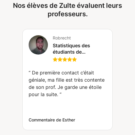
Nos élèves de Zulte évaluent leurs
professeurs.
Robrecht
Statistiques des
étudiants de
l'enseignement
supérieur et collégial
(Gand)
“
De première contact c’était
géniale, ma fille est très contente
de son prof. Je garde une étoile
pour la suite.
”
Commentaire de Esther