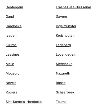
Dentergem
Frasnes-lez-Buissenal
Gand
Gavere
Harelbeke
Ingelmunster
Izegem
Kruishoutem
Kuurne
Ledeberg
Lessines
Lovendegem
Melle
Merelbeke
Mouscron
Nazareth
Nevele
Ronse
Roulers
Schaarbeek
Sint-Kornelis-Horebeke
Tournai