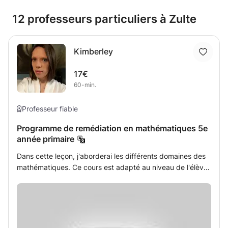
12 professeurs particuliers à Zulte
Kimberley
17€
60-min.
Professeur fiable
Programme de remédiation en mathématiques 5e
année primaire
Dans cette leçon, j'aborderai les différents domaines des
mathématiques. Ce cours est adapté au niveau de l'élève
et les outils fournis sont adaptés en conséquence.
L'étudiant aura accès à un environnement numérique où
des exercices supplémentaires pourront être réalisés et
où le cours pourra être consulté.