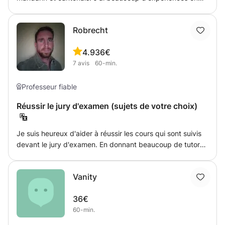
donnant des cours de chinois aux débutants.Quand j'étais
en Chine, j'ai donné des cours particuliers à des étudiants
Robrecht
de Russie et de Norvège. J'ai aussi de l'expérience pour
enseigner aux enfants, mon cours sous forme de jeu. J'ai
4.9
36€
aussi ma propre cuisine. J'enseigne comment cuisiner une
7
avis
60-min.
cuisine typique de Hong Kong et de style chinois.
Professeur fiable
Réussir le jury d'examen (sujets de votre choix)
Je suis heureux d'aider à réussir les cours qui sont suivis
devant le jury d'examen. En donnant beaucoup de tutorat,
je suis au courant du fonctionnement du jury d'examen et
de ce qui est demandé. Presque toutes les matières des
Vanity
deux premiers degrés sont possibles. En troisième année,
je peux aider avec les mathématiques et toutes les
36€
matières scientifiques. Si vous avez un examen avec le
60-min.
jury d'examen et que vous souhaitez le réussir, veuillez
m'envoyer un message.