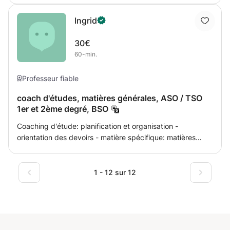
à tous les niveaux (élèves du secondaire et collégial).
Ingrid
Vous pouvez également me contacter pour une initiation à
l'espagnol et un tutorat général.
30€
60-min.
Professeur fiable
coach d'études, matières générales, ASO / TSO
1er et 2ème degré, BSO
Coaching d'étude: planification et organisation -
orientation des devoirs - matière spécifique: matières
générales 1ère et 2ème étape ASO - expérience avec des
élèves ayant des troubles d'apprentissage et de
développement. J'encadre des élèves de l'enseignement
1 - 12 sur 12
primaire et secondaire de 1ère et 2ème année. Avoir de
l'expérience avec des élèves ayant des troubles
d'apprentissage et de développement (dyslexie -
dyscalculie - AD (H) D - TSA -) Je fournis également un
support pour les logiciels, par exemple Sprint +