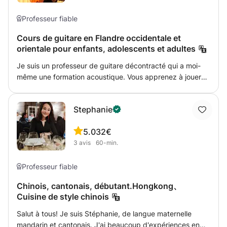
une nouvelle langue ! Je préfère toujours donner des
cours dynamiques, en utilisant des chansons, des jeux,
Professeur fiable
des films, pour que ce soit plus facile pour vous
Cours de guitare en Flandre occidentale et
d'apprendre ! Bien sûr, je vous demanderai tout d'abord
orientale pour enfants, adolescents et adultes
de me dire ce que vous souhaitez apprendre (grammaire,
vocabulaire, lecture ou simplement conversation, afin que
Je suis un professeur de guitare décontracté qui a moi-
vous puissiez pratiquer la langue) et comment vous le
même une formation acoustique. Vous apprenez à jouer
souhaitez, afin que je puisse adapter mon cours à vos
de la guitare d'une manière amusante mais correcte avec
propres besoins et votre niveau ! ( : N'hésitez pas à
un œil pour la finition. Une leçon adaptée à l'élève. Vous
envoyer un SMS si vous êtes intéressé !
Stephanie
pouvez compter sur une énergie jeune avec une finition
maîtrisée!
5.0
32€
3
avis
60-min.
Professeur fiable
Chinois, cantonais, débutant.Hongkong、
Cuisine de style chinois
Salut à tous! Je suis Stéphanie, de langue maternelle
mandarin et cantonais. J'ai beaucoup d'expériences en