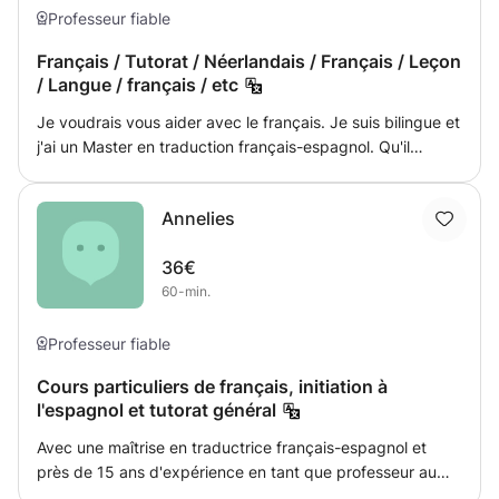
Professeur fiable
Français / Tutorat / Néerlandais / Français / Leçon
/ Langue / français / etc
Je voudrais vous aider avec le français. Je suis bilingue et
j'ai un Master en traduction français-espagnol. Qu'il
s'agisse d'enseigner des locuteurs non natifs, de tutorat
pour les jeunes. Je serais ravi de vous aider. Le français
Annelies
est ma deuxième langue. Préparez-vous à obtenir
certaines tâches. Si vous êtes intéressé, faites-nous savoir
36€
pour quel projet vous avez besoin d'aide et nous
60-min.
chercherons ensemble la solution appropriée.
Professeur fiable
Cours particuliers de français, initiation à
l'espagnol et tutorat général
Avec une maîtrise en traductrice français-espagnol et
près de 15 ans d'expérience en tant que professeur au
comptoir, vous êtes au bon endroit. J'enseigne le français