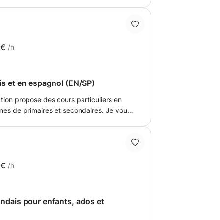
tre compétences en expression écrite et
accompagner dans votre progression.
0€
/h
ais et en espagnol (EN/SP)
tion propose des cours particuliers en
unes de primaires et secondaires. Je vous
e passage ou tout simplement pour vous
6€
/h
andais pour enfants, ados et