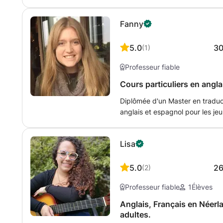
me contacter pour améliorer vo
orale. Je serai ravie de vous 
Fanny
5.0
3
(
1
)
Professeur fiable
Cours particuliers en angl
Diplômée d'un Master en traduc
anglais et espagnol pour les je
aide à préparer des examens d
aider à améliorer votre niveau!
Lisa
5.0
2
(
2
)
Professeur fiable
1
Élèves
Anglais, Français en Néerl
adultes.