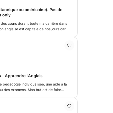
ratique et ludique de l'anglais car, selon
apprendre.
ritannique ou américaine). Pas de
 only.
é des cours durant toute ma carrière dans
on anglaise est capitale de nos jours car
ut le temps. J'ai suivi des formations
verbo tonale, Feldenkrais ou le coaching
ller de façon un peu différente en
latoires, le mouvement, le rythme,
la mâchoire et de la langue, l'étirement du
pour arriver à des résultats très rapides.
s - Apprendre l'Anglais
 pédagogie individualisée, une aide à la
 ou des examens. Mon but est de faire
d'experience
lais dans les écoles, les academies
 cours particuliers. En générale j'enseigne
élève s'exprime le plus possible en