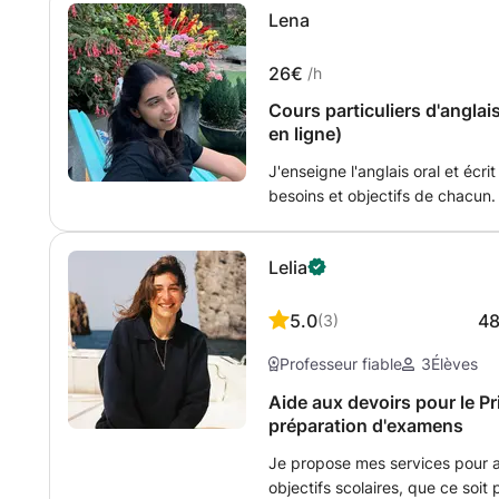
Lena
aide à améliorer vos connaissan
grammaire illustrés de nombreu
prononciation et votre orthogr
26€
/h
laisser submerger par les règle
Cours particuliers d'anglai
nombreux exercices pratiques.
en ligne)
J'enseigne l'anglais oral et écri
besoins et objectifs de chacun.
d'examens, de tests de niveau 
moi-même passé l'IELTS (score 
Lelia
et Lettres Modernes (anglais et 
d'accompagner au mieux l'élève
de donner confiance à l'élève à l
5.0
4
(
3
)
Professeur fiable
3
Élèves
Aide aux devoirs pour le Pr
préparation d'examens
Je propose mes services pour ai
objectifs scolaires, que ce soit 