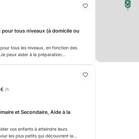
ces de la langue à travers des cours de
x exercices pratiques. Améliorez votre
aphe, apprenez à vous exprimer sans vous
s mais en les appliquant à travers de
s pour tous niveaux (à domicile ou
t pour tous les niveaux, en fonction des
 Je peux aider à la préparation
de langue (TOEFL, IELTS, etc.), ayant
de 8) et obtenu un Bachelier en Langues
japonais). Mon objectif est
 dans son apprentissage de la langue et
'oral.
8€
/h
imaire et Secondaire, Aide à la
der vos enfants à atteindre leurs
pour les plus petits qui découvrent la