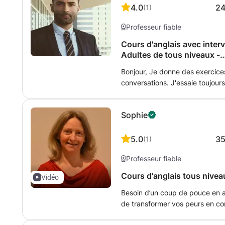
4.0
2
(
1
)
Professeur fiable
Cours d'anglais avec inter
Adultes de tous niveaux -
Bruxelles/Zaventem/Haach
Bonjour, Je donne des exercices dynamiques, intéressants et riches en
conversations. J'essaie toujour
correspondent aux intérêts de mes élèves. Soit vous
votre façon de parler, soit vous
Sophie
J'adapte mes cours aux besoin
d'un cours intensif de prépara
renforcement après l'école pour
5.0
3
(
1
)
simplement améliorer votre ang
Professeur fiable
l'étranger.
Cours d'anglais tous nivea
Vidéo
Besoin d’un coup de pouce en a
de transformer vos peurs en co
communiquer ? 🌟 Je vous pro