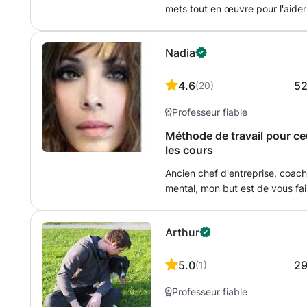
mets tout en œuvre pour l'aide
seront suivis de tests régulière
En cas de troubles de l'apprent
Nadia
aménagements spécifiques. Atte
mais le site le change automati
4.6
5
(
20
)
Professeur fiable
Méthode de travail pour ce
les cours
Ancien chef d'entreprise, coach
mental, mon but est de vous fa
objectif. J'allie, l'hypnose, la p
comprendre vos obstacles et de
Arthur
5.0
2
(
1
)
Professeur fiable