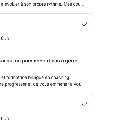
r à évoluer à son propre rythme. Mes cours
ment afin de contrôler les connaissances.
issage, je mettrai en place des
ntion : je demande 25 euros / heure,
quement à 30 euros ...
2€
/h
ux qui ne parviennent pas à gérer
 et formatrice bilingue en coaching
ire progresser et de vous emmener à votre
nl et d'autres outils pour vous aider à mieux
 les gérer.
9€
/h