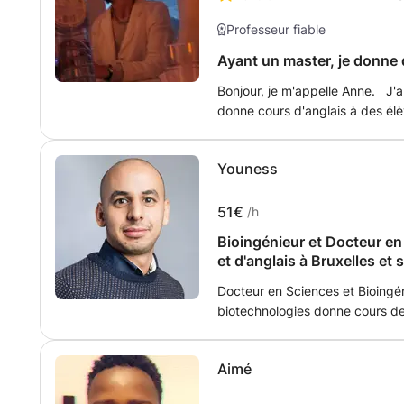
Professeur fiable
Ayant un master, je donne d
Bonjour, je m'appelle Anne. J'
donne cours d'anglais à des élè
des examens. Je donne des devoirs par mail et fournit des rapports
d'avancement. Je me déplace à votre domicile, à Uccle, Ixelles, Forest,
Youness
Rhode St Genèse.
51€
/h
Bioingénieur et Docteur e
et d'anglais à Bruxelles et 
Docteur en Sciences et Bioingén
biotechnologies donne cours de s
l'informatique et autres, à Brux
s'adressent à tous, débutants ou
Aimé
secondaire ainsi qu'à ceux qui é
N'hésitez pas à me contacter p