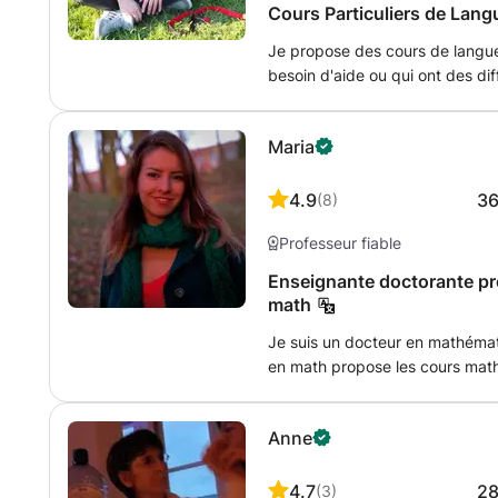
Cours Particuliers de Lang
Je propose des cours de langue
besoin d'aide ou qui ont des diffi
même été en formation pour dev
donc me montrer patient et com
Maria
une posture professionnelle. Aya
peux donc proposer également d
la possibilité de donner cours 
4.9
3
(
8
)
visio. Mes horaires peuvent être
Professeur fiable
personnels, n'hésitez donc pa
une plage horaire, même si elle
Enseignante doctorante pro
plaisir de vous aider !
math
Je suis un docteur en mathéma
en math propose les cours math
Je suis fier de rendre intéress
l'aiment. Et puis ils étaient cap
Anne
bilingue : anglais et français
4.7
2
(
3
)