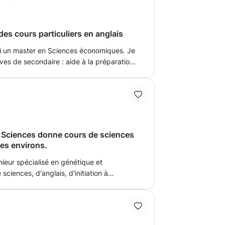
es cours particuliers en anglais
ai un master en Sciences économiques. Je
ves de secondaire : aide à la préparation
n Sciences donne cours de sciences
ses environs.
ieur spécialisé en génétique et
ciences, d'anglais, d'initiation à
elles et dans ses environs. Mes cours
 initiés, aux élèves du primaire,
tudient en école sup ou à l'université.
our de plus amples informations.