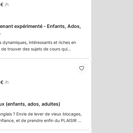
4€
/h
venant expérimenté - Enfants, Ados,
t/Zemst/Kortenberg
s de trouver des sujets de cours qui
 souhaitez améliorer
 souhaitez améliorer votre façon d'écrire.
s de chaque élève, que vous ayez besoin
tion aux examens, de cours de
 votre enfant ou que vous souhaitiez
5€
/h
lais avant votre prochain voyage à
ux (enfants, ados, adultes)
nglais ? Envie de lever de vieux blocages,
nfiance, et de prendre enfin du PLAISIR à
pose des séances de Neurolanguage