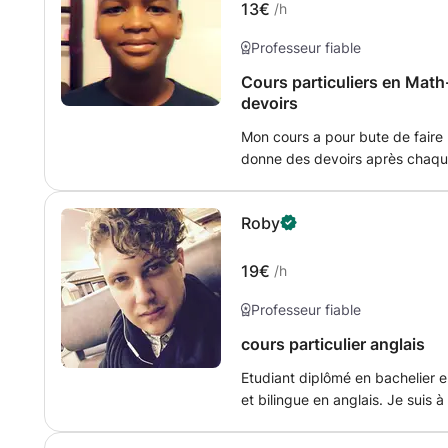
13€
/h
Professeur fiable
Cours particuliers en Math
devoirs
Mon cours a pour bute de faire 
donne des devoirs après chaque 
de leurs évolution . Je donne des explication claire et je crée facilement
une alchimie avec l'élève sans 
Roby
19€
/h
Professeur fiable
cours particulier anglais
Etudiant diplômé en bachelier 
et bilingue en anglais. Je suis à votre disposition pour vous faire
progresser dans la 1ère langue 
aider pour des devoirs, des pré