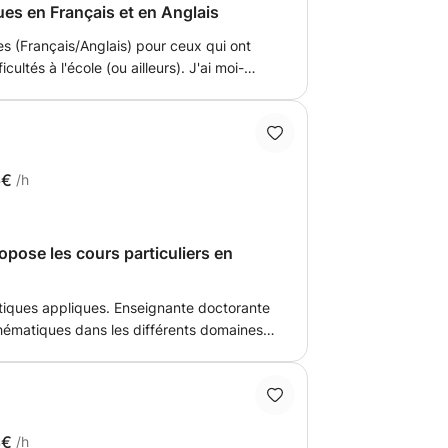
ues en Français et en Anglais
s (Français/Anglais) pour ceux qui ont
cultés à l'école (ou ailleurs). J'ai moi-
enir professeur de Français. Je saurai
préhensif des difficultés de chacun, avec
nt atteint un niveau C2 en Anglais, je
es cours de remédiation en Anglais. J'ai
à votre domicile ou chez moi, ou encore en
6€
/h
 flexibles en fonction de mes horaires
s à envoyer un message pour demander
 ne figure pas dans mes disponibilités. Au
pose les cours particuliers en
tiques appliques. Enseignante doctorante
ématiques dans les différents domaines.
ant les mathématiques aux élèves qui ne
able de réussir ses cours en maths. Je suis
8€
/h