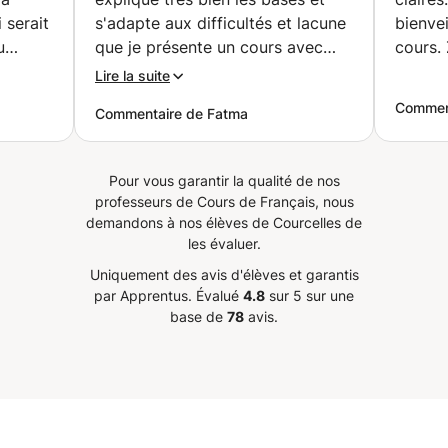
 serait
s'adapte aux difficultés et lacune
bienvei
u
que je présente un cours avec
cours.
n
elle a été le meilleur des cours
Lire la suite
eure
que j'ai pu faire avec d'autres
Comment
Commentaire de Fatma
et s'y
profs merci pour ce moment
sme.
d'aide qui est nécessaire dans ma
e que
réussir de licence 1
”
Pour vous garantir la qualité de nos
t
professeurs de Cours de Français, nous
e chose
demandons à nos élèves de Courcelles de
e cours
les évaluer.
, il est
Uniquement des avis d'élèves et garantis
 avec
par Apprentus.
Évalué
4.8
sur 5 sur une
t aucun
base de
78
avis.
avancer
de, et
 motive
mon