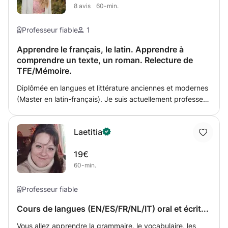
8
avis
60-min.
Professeur fiable
1
Apprendre le français, le latin. Apprendre à
comprendre un texte, un roman. Relecture de
TFE/Mémoire.
Diplômée en langues et littérature anciennes et modernes
(Master en latin-français). Je suis actuellement professeur
de latin et de français dans la région de Charleroi et
Florennes. Mon but est de faire progresser l'élève dans les
Laetitia
branches qui me tiennent à cœur et pour lesquelles je me
suis spécialisée. Je suis prête à prendre le temps qu'il
19€
faudra afin d'atteindre la remise à niveau souhaitée tout
60-min.
en prenant en compte les disponibilités et capacités de
l'élève. Possibilité de donner des devoirs après chaque
cours si nécessaire et correction en début de chaque
Professeur fiable
cours.
Cours de langues (EN/ES/FR/NL/IT) oral et écrit...
Vous allez apprendre la grammaire, le vocabulaire, les