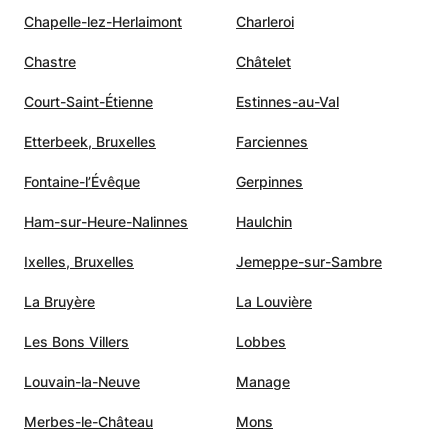
Chapelle-lez-Herlaimont
Charleroi
Chastre
Châtelet
Court-Saint-Étienne
Estinnes-au-Val
Etterbeek, Bruxelles
Farciennes
Fontaine-l’Évêque
Gerpinnes
Ham-sur-Heure-Nalinnes
Haulchin
Ixelles, Bruxelles
Jemeppe-sur-Sambre
La Bruyère
La Louvière
Les Bons Villers
Lobbes
Louvain-la-Neuve
Manage
Merbes-le-Château
Mons