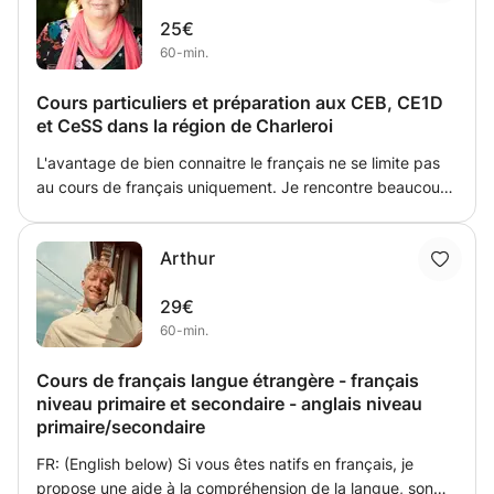
25€
60-min.
Cours particuliers et préparation aux CEB, CE1D
et CeSS dans la région de Charleroi
L'avantage de bien connaitre le français ne se limite pas
au cours de français uniquement. Je rencontre beaucoup
d'élèves qui éprouvent des difficultés en d'autres matières
uniquement parce qu'ils ne comprennent pas les
Arthur
questions qui leur sont posées. Je propose une approche
personnalisée avec des exercices axés sur les difficultés
29€
de l'élève. Je rédige pour eux des questionnaires leur
60-min.
permettant de mieux comprendre les livres qu'ils doivent
lire en classe. Je ne les oublie pas entre les leçons et les
Cours de français langue étrangère - français
accompagne tout au long de leur apprentissage . Il y a
niveau primaire et secondaire - anglais niveau
toujours des hauts et des bas et c'est là que je peux
primaire/secondaire
intervenir
FR: (English below) Si vous êtes natifs en français, je
propose une aide à la compréhension de la langue, son