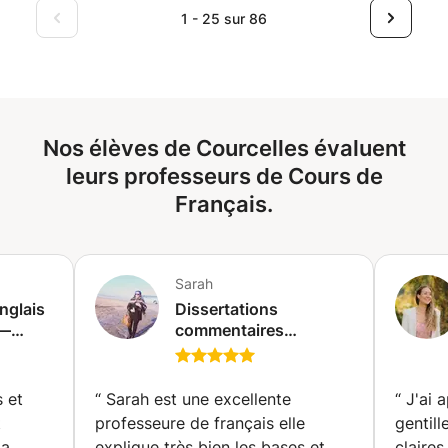
pour être instituteur primaire à la Haute École Condorcet
1 - 25 sur 86
de Morlanwelz.
Nos élèves de Courcelles évaluent
leurs professeurs de Cours de
Français.
Sarah
nglais
Dissertations
 —
commentaires
es |
expressions écrites
projets PFE correction
🗣️🤑✈️
et aide à la rédaction
 et
“
Sarah est une excellente
“
J'ai 
(+à distance en ligne )
t
professeure de français elle
gentill
(Bou Attouche)
la
explique très bien les bases et
claires