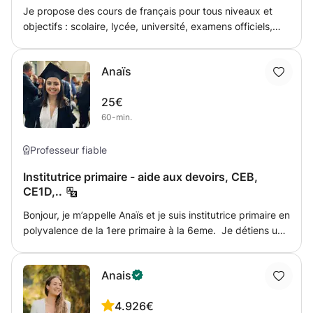
compréhension. - encourager des méthodes de travail
Je propose des cours de français pour tous niveaux et
régulières et efficaces.
objectifs : scolaire, lycée, université, examens officiels,
conversation, aide à la rédaction de devoirs, etc. Il est
essentiel de bien apprendre le français et de le maîtriser.
Anaïs
J'adapterai nos cours à vos besoins et exigences - dites-
moi simplement ce que vous devez accomplir et nous y
25€
parviendrons ensemble !
60-min.
Professeur fiable
Institutrice primaire - aide aux devoirs, CEB,
CE1D,..
Bonjour, je m’appelle Anaïs et je suis institutrice primaire en
polyvalence de la 1ere primaire à la 6eme. Je détiens une
formation en pédagogie Freinet. Je suis donc ouverte à
trouver la meilleure méthode pour vos enfants. J’ai réalisé
Anais
mon travail de fin d’études sur la dyspraxie et le TDA/H.
Je suis donc à l’aise avec le sujet. J’espère à bientôt.
4.9
26€