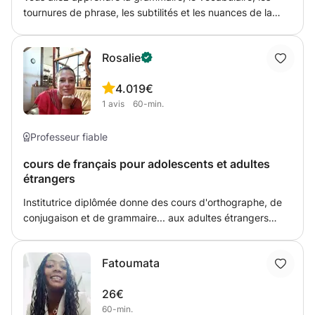
tournures de phrase, les subtilités et les nuances de la
langue tout en ayant des informations sur la culture du
pays, des anecdotes, des moyens mémo-techniques qui
Rosalie
aident à retenir...!
4.0
19€
1
avis
60-min.
Professeur fiable
cours de français pour adolescents et adultes
étrangers
Institutrice diplômée donne des cours d'orthographe, de
conjugaison et de grammaire... aux adultes étrangers
désireux de perfectionner leur maîtrise de la langue
française afin de pouvoir trouver de l'emploi ou se sentir
Fatoumata
plus à l'aise dans les conversations quotidiennes. Le cours
sera adapté selon les besoins et la demande de l'étudiant.
26€
Il est par exemple possible de centrer les cours sur la
60-min.
réalisation d'un CV, la présentation orale,...tout en