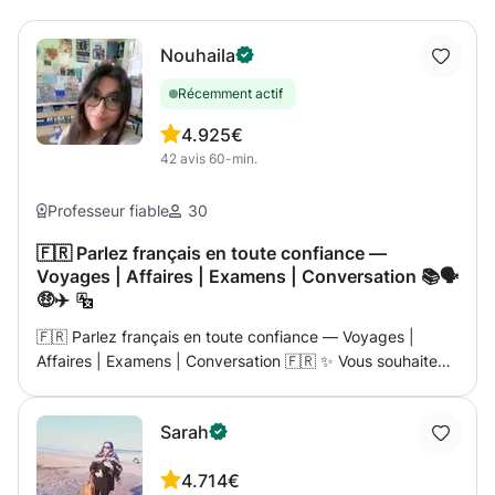
Nouhaila
Récemment actif
4.9
25€
42
avis
60-min.
Professeur fiable
30
🇫🇷 Parlez français en toute confiance —
Voyages | Affaires | Examens | Conversation 📚🗣️
🤑✈️
🇫🇷 Parlez français en toute confiance — Voyages |
Affaires | Examens | Conversation 🇫🇷 ✨ Vous souhaitez
apprendre le français de manière ludique, pratique et
axée sur la communication ? C'est votre place ! ✨ Je suis
Sarah
un professeur de français qualifié et expérimenté qui vous
guidera étape par étape pour parler en toute confiance,
4.7
14€
que vous vous prépariez pour un voyage, un examen ou