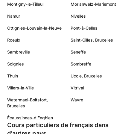
Montigny-le-Tilleul
Morlanwelz-Mariemont
Namur
Nivelles
Ottignies-Louvain-la-Neuve
Pont-à-Celles
Roeulx
Saint-Gilles, Bruxelles
Sambreville
Seneffe
Soignies
Sombreffe
Thuin
Uccle, Bruxelles
Villers-la-Ville
Vitrival
Watermael-Boitsfort,
Wavre
Bruxelles
Écaussinnes-d’Enghien
Cours particuliers de français dans
d'autres pays