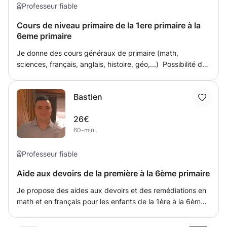
Professeur fiable
Cours de niveau primaire de la 1ere primaire à la
6eme primaire
Je donne des cours généraux de primaire (math,
sciences, français, anglais, histoire, géo,...) Possibilité de
s’arranger pour l’horaire et le prix, aide au devoir et aide
pour les révisions pour les examens de fin d’année ainsi
Bastien
que les contrôles en cours d’année
26€
60-min.
Professeur fiable
Aide aux devoirs de la première à la 6ème primaire
Je propose des aides aux devoirs et des remédiations en
math et en français pour les enfants de la 1ère à la 6ème
primaire. Je peux être disponible toute la semaine et le
samedi. Je suis étudiant en dernière année de bachelier