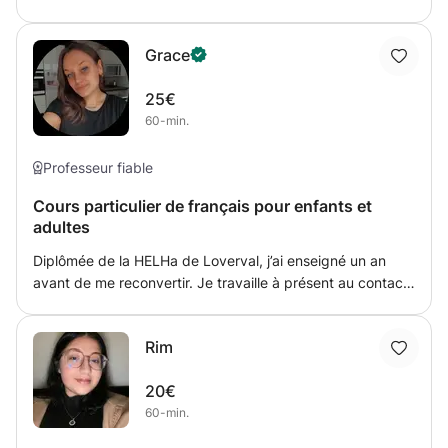
enseigné pendant 20 ans comme professeur de français
au Maroc. Je suis titulaire d'un cess ou baccalauréat lettre
Grace
moderne plus des formations avec la communauté
française.
25€
60-min.
Professeur fiable
Cours particulier de français pour enfants et
adultes
Diplômée de la HELHa de Loverval, j’ai enseigné un an
avant de me reconvertir. Je travaille à présent au contact
de demandeurs d’emplois. Je suis tout de même
désireuse de donner des cours particuliers de français
Rim
afin d’aider les plus jeunes ou les adultes. N’hésitez pas à
me contacter.
20€
60-min.