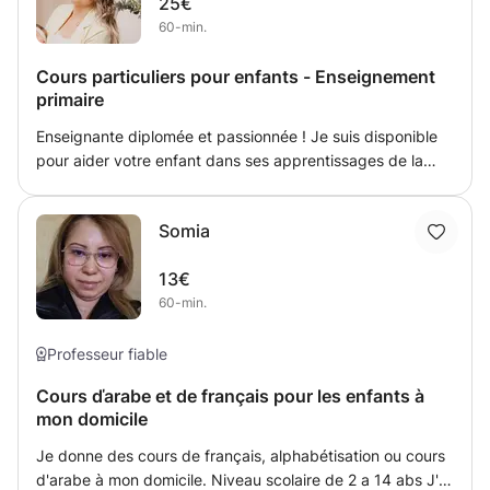
25€
J'utilise plusieurs pédagogies et je peux prévoir du
60-min.
matériel de manipulation ou différents ateliers pour
travailler de manière polyvalente sans que le cours semble
Cours particuliers pour enfants - Enseignement
rébarbatif.
primaire
Enseignante diplomée et passionnée ! Je suis disponible
pour aider votre enfant dans ses apprentissages de la
1ère à la 6ème primaire. Mes études me permettent
d’être en possession du diplôme Bachelier d’institutrice
Somia
primaire, d’un brevet de secours (BEPS), d’une formation
de maitre en religion, ainsi que d'une formation certifiée au
13€
cours d’éducation à la philosophie et citoyenneté. Par la
60-min.
suite, je me suis également formée à la discipline positive.
Mes méthodes d’enseignement sont variées. J’adapte les
cours et les pédagogies en fonction de l’enfant et de ses
Professeur fiable
besoins. Mon objectif est de voir un enfant épanoui de
Cours ďarabe et de français pour les enfants à
progresser en lui apportant les outils et l’entraînement
mon domicile
dont il a besoin.
Je donne des cours de français, alphabétisation ou cours
d'arabe à mon domicile. Niveau scolaire de 2 a 14 abs J'ai