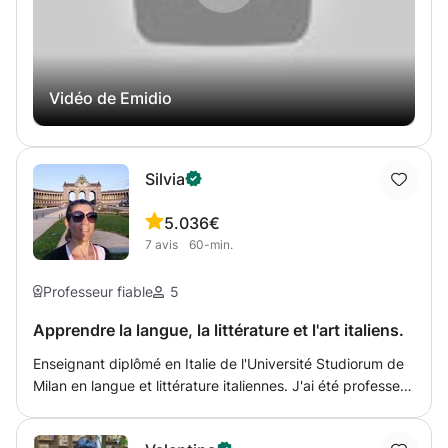
Vidéo de Emidio
Silvia
5.0
36€
7
avis
60-min.
Professeur fiable
5
Apprendre la langue, la littérature et l'art italiens.
Enseignant diplômé en Italie de l'Université Studiorum de
Milan en langue et littérature italiennes. J'ai été professeur
dans des collèges et lycées italiens pendant 20 ans. Je
peux aider à développer les connaissances orales et