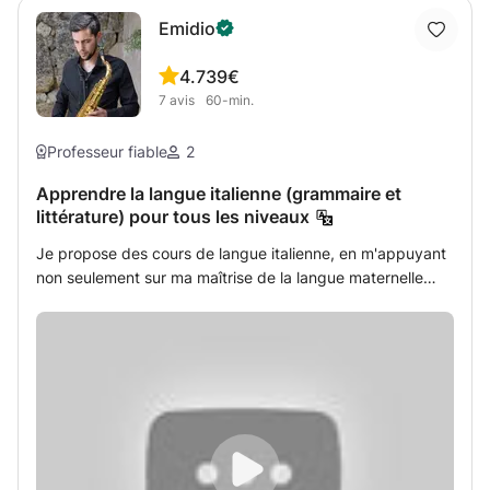
Emidio
4.7
39€
7
avis
60-min.
Professeur fiable
2
Apprendre la langue italienne (grammaire et
littérature) pour tous les niveaux
Je propose des cours de langue italienne, en m'appuyant
non seulement sur ma maîtrise de la langue maternelle
mais aussi sur ma formation académique en sciences
humaines, avec un accent sur la langue et la littérature
italiennes. Vous améliorerez votre grammaire, élargirez
votre vocabulaire et acquerrez une compréhension plus
approfondie de la culture et de l’expression italiennes !
Enfin, vous pourrez utiliser le geste de la main 🤌 de la
manière la plus appropriée !