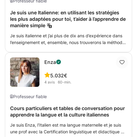
écrite ainsi que la conversation.
Professeur fiable
Je suis une Italienne: en utilisant les stratégies
les plus adaptées pour toi, t’aider à l’apprendre de
manière simple
Je suis italienne et j’ai plus de dix ans d’expérience dans
l’enseignement et, ensemble, nous trouverons la méthode
qui te convient. Mon approche est basée sur la
personnalisation : chaque élève a des besoins et des
Enza
modes d’apprentissage différents, c’est pourquoi je
prépare des schémas et des explications sur mesure. Je
5.0
32€
mise beaucoup sur la clarté et l’organisation. La durée
4
avis
60-min.
typique est de 60 minutes, mais elle peut être adaptée
aux besoins.
Professeur fiable
Cours particuliers et tables de conversation pour
apprendre la langue et la culture italiennes
Je suis Enza, l’Italien est ma langue maternelle et je suis
une prof avec la Certification linguistique et didactique de