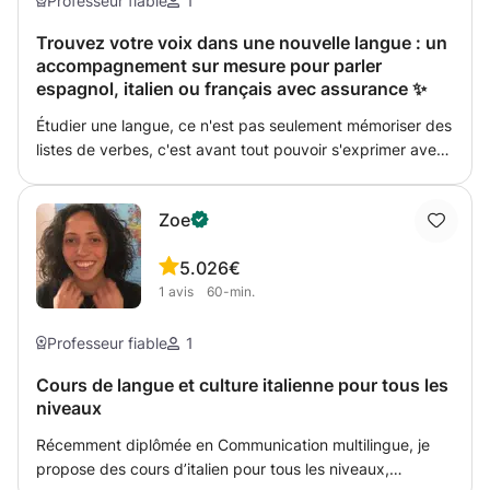
Professeur fiable
1
mes élèves apprennent et parlent l'italien rapidement et
Trouvez votre voix dans une nouvelle langue : un
facilement.
accompagnement sur mesure pour parler
espagnol, italien ou français avec assurance ✨
Étudier une langue, ce n'est pas seulement mémoriser des
listes de verbes, c'est avant tout pouvoir s'exprimer avec
assurance. Mon approche est simple : priorité à la clarté
et à l'usage réel. Que ce soit pour le français (FLE),
Zoe
l'espagnol ou l'italien, nous travaillerons sur ce qui compte
vraiment pour vous : Zéro blocage : On pratique l'oral dès
5.0
26€
le début pour que parler devienne naturel. Contenu actuel
1
avis
60-min.
: On utilise des supports variés (vidéos, articles, podcasts)
pour comprendre la langue telle qu'elle est parlée
aujourd'hui. Efficacité scolaire : Pour les élèves, nous
Professeur fiable
1
allons droit aux points essentiels pour débloquer la
Cours de langue et culture italienne pour tous les
compréhension. Ma démarche pour notre première
niveaux
rencontre : La première séance est dédiée à vos objectifs
et à vos goûts. J'aime construire mes cours autour de vos
Récemment diplômée en Communication multilingue, je
passions : cela nous permet de travailler un vocabulaire
propose des cours d’italien pour tous les niveaux,
spécifique et des sujets de conversation qui vous