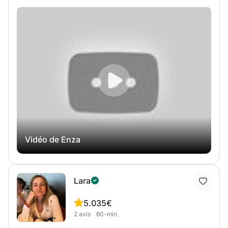
l'Universitée de Sienne (Italie), spécialisée dans
l'enseignement de l'Italien aux étrangers. J'offre des cours
particuliers (pour adultes, ados et enfants) et des tables
de conversation à tous les niveaux en ligne, chez moi à
Etterbeek ou où vous preferez à Bruxelles.
Vidéo de Enza
Lara
5.0
35€
2
avis
60-min.