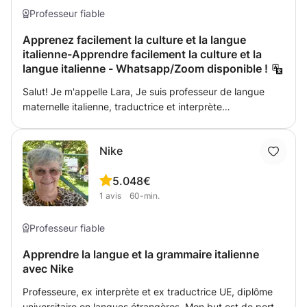
Professeur fiable
Apprenez facilement la culture et la langue
italienne-Apprendre facilement la culture et la
langue italienne - Whatsapp/Zoom disponible !
Salut! Je m'appelle Lara, Je suis professeur de langue
maternelle italienne, traductrice et interprète
assermentée. J'ai effectué un Master en langue et
littérature italienne et française en Italie. J'ai acquis une
Nike
connaissance approfondie de la grammaire italienne et
des méthodes pédagogiques au cours d'expériences
5.0
48€
professionnelles passées et actuelles dans l'enseignement
1
avis
60-min.
des langues (écoles de langues en Italie et en Belgique).
J'ai aidé les étudiants à préparer les examens d'italien
(CILS, CELI). Je travaille avec des ressources interactives
Professeur fiable
telles que des vidéos, des magazines et de la musique
Apprendre la langue et la grammaire italienne
pour aider les élèves à apprendre facilement et de
avec Nike
manière amusante. Ma méthode d'enseignement est
hautement personnalisée, suivant les demandes et les
Professeure, ex interprète et ex traductrice UE, diplôme
exigences des étudiants. J'aime leur faire découvrir
universitaire en langues étrangères. Mon but est de porter