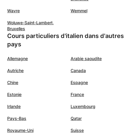
Wavre
Wemmel
Woluwe-Saint-Lambert,
Bruxelles
Cours particuliers d'italien dans d'autres
pays
Allemagne
Arabie saoudite
Autriche
Canada
Chine
Espagne
Estonie
France
Irlande
Luxembourg
Pays-Bas
Qatar
Royaume-Uni
Suisse