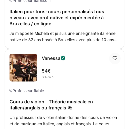
dans une langue réelle et n'abstraite pas. Pour atteindre
Professeur fiable
1
cet objectif, ils seront proposés beaucoup d'activités en
Italien pour tous: cours personnalisés tous
utilisant matériels didactique authentiques comme articles
niveaux avec prof native et expérimentée à
de journal, pages de romans, scènes de film, textes de
Bruxelles / en ligne
chansons et de nombreaux autres.
Je m'appelle Michela et je suis une enseignante italienne
native de 32 ans basée à Bruxelles avec plus de 10 ans
d’expérience dans l’enseignement de la langue et de la
culture italiennes à un public varié : enfants, adultes,
Vanessa
italiens et étrangers. Je suis également philologue et je
parle couramment anglais et français, ce qui m’aide à
54€
clarifier les doutes de mes élèves. A travers les années j'ai
60-min.
accumulé plus de 15 000 heures d’enseignement, entre
cours particuliers, écoles publiques en Italie (5 ans) et
établissements internationaux à Bruxelles (depuis
Professeur fiable
septembre 2024). Par ailleurs, j’ai obtenu les diplômes
Cours de violon - Théorie musicale en
universitaires suivants : • Master en enseignement de la
italien/anglais ou français
langue et de la culture italiennes aux étrangers, Università
Ca’ Foscari di Venezia • Master en littérature, philologie et
Un professeur de violon italien donne des cours de violon
linguistique italiennes, avec mention (note finale : 110 cum
et de musique en italien, anglais et français. Le cours
laude), Università degli Studi di Torino • Baccalauréat en