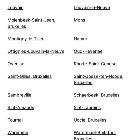
Louvain
Louvain-la-Neuve
Molenbeek-Saint-Jean,
Mons
Bruxelles
Montigny-le-Tilleul
Namur
Ottignies-Louvain-la-Neuve
Oud-Heverlee
Overijse
Rhode-Saint-Genèse
Saint-Gilles, Bruxelles
Saint-Josse-ten-Noode,
Bruxelles
Sambreville
Schaerbeek, Bruxelles
Sint-Amands
Sint-Laureins
Tournai
Uccle, Bruxelles
Waremme
Watermael-Boitsfort,
Bruxelles