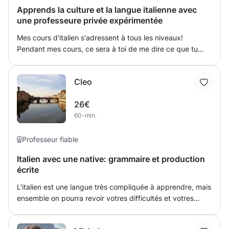
Je veille à ce que le temps passé avec moi soit agréable
Apprends la culture et la langue italienne avec
et convivial.
une professeure privée expérimentée
Mes cours d'italien s'adressent à tous les niveaux!
Pendant mes cours, ce sera à toi de me dire ce que tu
veux apprendre et je t'aiderai à atteindre tes objectifs.
Mes cours sont dynamiques et peuvent traiter de
Cleo
grammaire comme de compréhension orale ou écrite ou
simplement de culture italienne. Ils sont interactifs et je
26€
serai à l'écoute de toutes tes demandes! Pour chaque
60-min.
séance, je préparerai des cours personnalisés qui
t'aideront à atteindre tes objectifs plus rapidement.
Professeur fiable
Italien avec une native: grammaire et production
écrite
L’italien est une langue très compliquée à apprendre, mais
ensemble on pourra revoir votres difficultés et votres
fautes en commençant par les bases, ou bien avoir des
dialogues qui vous permettront d’améliorer votre