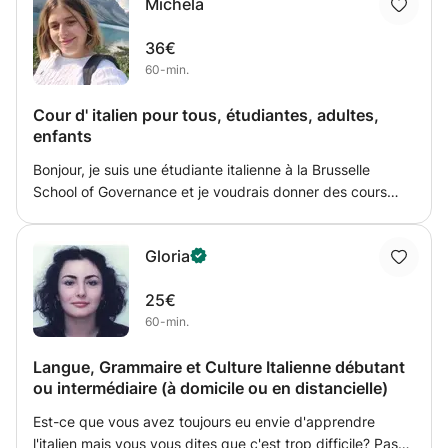
Michela
prononciation et votre confiance.
36€
60-min.
Cour d' italien pour tous, étudiantes, adultes,
enfants
Bonjour, je suis une étudiante italienne à la Brusselle
School of Governance et je voudrais donner des cours
d'italien suite que c'est ma langue maternelle. Si vous ètes
interessé n' esitez pas à m'ècrire. Disponible pour tous les
Gloria
champs grammaire, lexique, conversation, écriture,
écoute.
25€
60-min.
Langue, Grammaire et Culture Italienne débutant
ou intermédiaire (à domicile ou en distancielle)
Est-ce que vous avez toujours eu envie d'apprendre
l'italien mais vous vous dites que c'est trop difficile? Pas