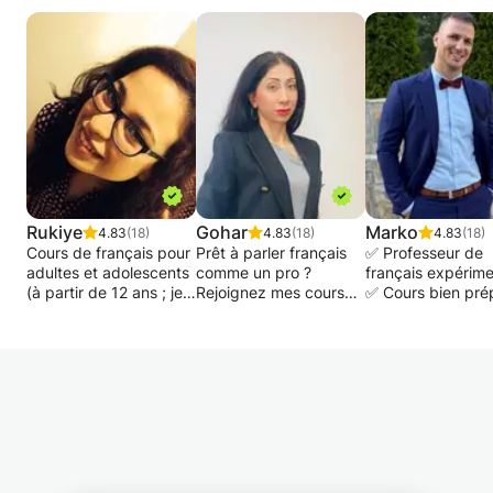
Rukiye
Gohar
Marko
4.83
(18)
4.83
(18)
4.83
(18)
Cours de français pour
Prêt à parler français
✅ Professeur de
adultes et adolescents
comme un pro ?
français expérim
(à partir de 12 ans ; je
Rejoignez mes cours
✅ Cours bien pré
ne donne pas de cours
en ligne !
systématiques et
aux enfants de moins
organisés pour to
de cet âge). Pour tous
Vous souhaitez
niveaux de frança
les niveaux (de A1 à
améliorer votre français
✅ Utilisation de
C2). Cours adaptés au
rapidement et en toute
diverses méthod
niveau de l'élève.
confiance ? Que vous
pour retenir le
Concentrez-vous sur
souhaitiez discuter
vocabulaire et su
les sujets demandés.
facilement, réussir au
les progrès
De nombreuses années
travail ou préparer vos
d'expériences. De
examens, je suis là
Si vous planifiez 