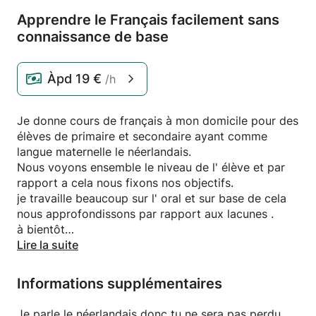
Apprendre le Français facilement sans
connaissance de base
Àpd
19 €
/h
Je donne cours de français à mon domicile pour des
élèves de primaire et secondaire ayant comme
langue maternelle le néerlandais.
Nous voyons ensemble le niveau de l' élève et par
rapport a cela nous fixons nos objectifs.
je travaille beaucoup sur l' oral et sur base de cela
nous approfondissons par rapport aux lacunes .
à bientôt
Fouzia
Lire la suite
Informations supplémentaires
Je parle le néerlandais donc tu ne sera pas perdu