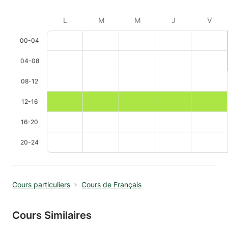
L
M
M
J
V
00-04
04-08
08-12
12-16
16-20
20-24
Cours particuliers
Cours de Français
Cours Similaires