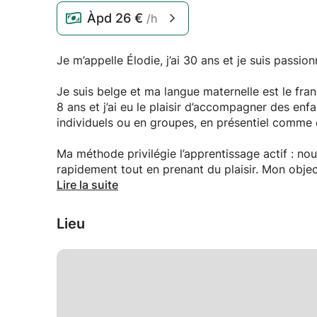
Àpd
26 €
/h
Je m’appelle Élodie, j’ai 30 ans et je suis passi
Je suis belge et ma langue maternelle est le fran
8 ans et j’ai eu le plaisir d’accompagner des enf
individuels ou en groupes, en présentiel comme en
Ma méthode privilégie l’apprentissage actif : no
rapidement tout en prenant du plaisir. Mon object
stimulant et agréable.
Lire la suite
Si vous souhaitez apprendre le français avec moi
Lieu
Élodie :)