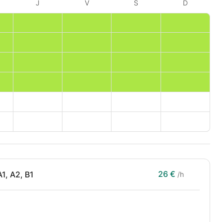
J
V
S
D
26 €
A1, A2, B1
/h