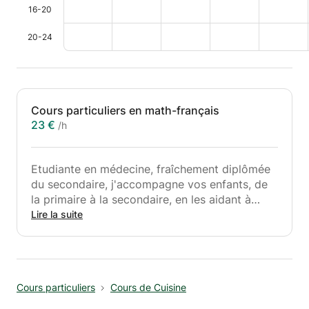
16-20
20-24
Cours particuliers en math-français
23 €
/h
Etudiante en médecine, fraîchement diplômée
du secondaire, j'accompagne vos enfants, de
la primaire à la secondaire, en les aidant à
comprendre leur erreur et à developper une
Lire la suite
méthode de travail.
Cours particuliers
Cours de Cuisine