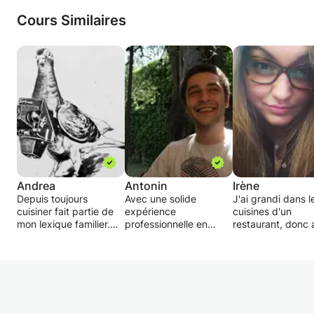
Cours Similaires
Andrea
Antonin
Irène
Depuis toujours
Avec une solide
J'ai grandi dans l
cuisiner fait partie de
expérience
cuisines d'un
mon lexique familier.
professionnelle en
restaurant, donc 
Une cuisine simple et
cuisine (6 ans à temps
vous dire que de
savoureux.
plein), je vous propose
recettes j'en conn
Ce cours veut aider qui
des cours particuliers
J'ai appris avec 
il veut apprendre à
ou collectifs en cuisine.
papa qui est cuisi
cuisiner avec simplicité
Entrées, plats,
de son propre
et goût, plats
desserts, je m'adapte à
restaurant.
"caserecci" (fait
vos gouts et vos envie.