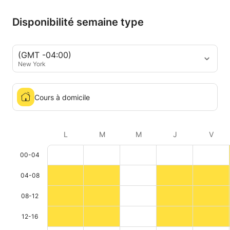
Disponibilité semaine type
(GMT -04:00)
New York
Cours à domicile
L
M
M
J
V
00-04
04-08
08-12
12-16