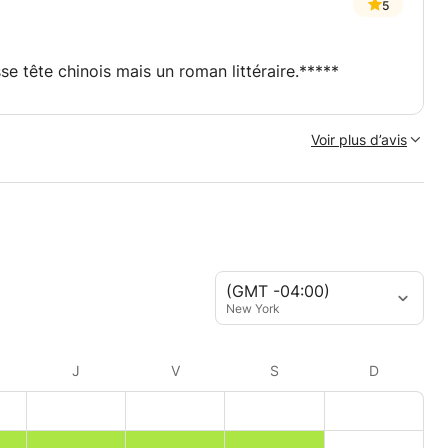
5
sse tête chinois mais un roman littéraire.*****
Voir plus d’avis
(GMT -04:00)
New York
J
V
S
D