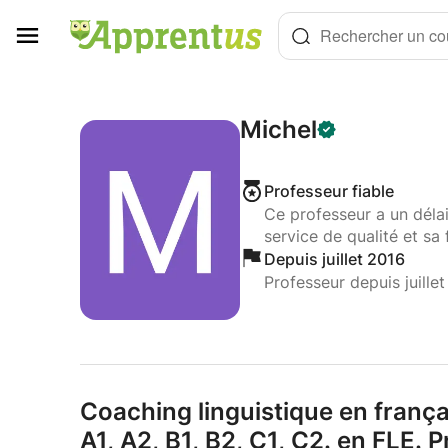
Panneau de gestion des cookies
Rechercher un cou
Michel
Professeur fiable
Ce professeur a un déla
service de qualité et sa 
Depuis juillet 2016
Professeur depuis juille
Coaching linguistique en frança
A1,
A2,
B1,
B2,
C1,
C2.
en FLE.
Pr