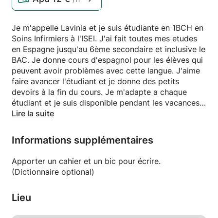
Je m'appelle Lavinia et je suis étudiante en 1BCH en
Soins Infirmiers à l'ISEI. J'ai fait toutes mes etudes
en Espagne jusqu'au 6ème secondaire et inclusive le
BAC. Je donne cours d'espagnol pour les élèves qui
peuvent avoir problèmes avec cette langue. J'aime
faire avancer l'étudiant et je donne des petits
devoirs à la fin du cours. Je m'adapte a chaque
étudiant et je suis disponible pendant les vacances
scolaires, les dimanches et chaque semaine j'ai aussi
Lire la suite
des jours où je suis libre. Je parle aussi
roumain(haut niveau) et anglais(niveau
Informations supplémentaires
intermédiaire).
Apporter un cahier et un bic pour écrire.
(Dictionnaire optional)
Lieu