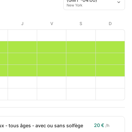
New York
J
V
S
D
20 €
ux - tous âges - avec ou sans solfège
/h