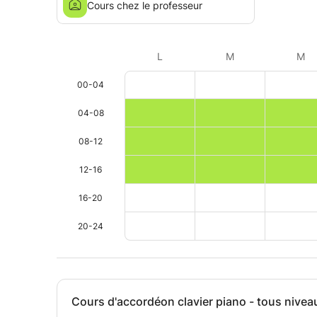
Cours chez le professeur
L
M
M
00-04
04-08
08-12
12-16
16-20
20-24
Cours d'accordéon clavier piano - tous nivea