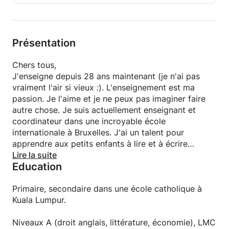
Présentation
Chers tous,
J'enseigne depuis 28 ans maintenant (je n'ai pas
vraiment l'air si vieux :). L'enseignement est ma
passion. Je l'aime et je ne peux pas imaginer faire
autre chose. Je suis actuellement enseignant et
coordinateur dans une incroyable école
internationale à Bruxelles. J'ai un talent pour
apprendre aux petits enfants à lire et à écrire
(phonétiquement). Je suis une enseignante
Lire la suite
Education
spontanée, imaginative et amusante. Je travaille en
utilisant le bon sens et un sens pour la classe /
étudiant. Je donne des leçons en petits groupes, 3-
Primaire, secondaire dans une école catholique à
4 enfants. Cela rend les leçons plus amusantes et
Kuala Lumpur.
ajoute un sens sain de la concurrence qui, à son
tour, augmente les progrès. J'enseigne chez moi,
Niveaux A (droit anglais, littérature, économie), LMC