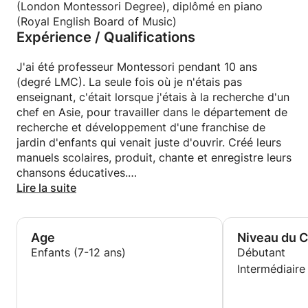
près du Square Ambiorix et de Schuman.
(London Montessori Degree), diplômé en piano
(Royal English Board of Music)
Expérience / Qualifications
J'ai été professeur Montessori pendant 10 ans
(degré LMC). La seule fois où je n'étais pas
enseignant, c'était lorsque j'étais à la recherche d'un
chef en Asie, pour travailler dans le département de
recherche et développement d'une franchise de
jardin d'enfants qui venait juste d'ouvrir. Créé leurs
manuels scolaires, produit, chante et enregistre leurs
chansons éducatives.
Lire la suite
J'étais aussi leur formateur d'enseignant. Formé
leurs plus de 200 enseignants. Ils avaient environ 20
jardins d'enfants dans toute l'Asie du Sud-Est. Aimé
Age
Niveau du 
ce travail aussi! Il m'a fait voyager dans de
Enfants (7-12 ans)
Débutant
nombreuses destinations charmantes - Singapour, la
Intermédiaire
Thaïlande, les Philippines, la Malaisie, pour
m'entraîner!).