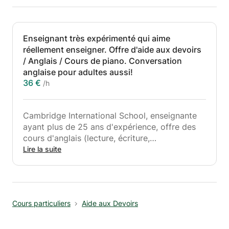
Enseignant très expérimenté qui aime
réellement enseigner. Offre d'aide aux devoirs
/ Anglais / Cours de piano. Conversation
anglaise pour adultes aussi!
36 €
/h
Cambridge International School, enseignante
ayant plus de 25 ans d'expérience, offre des
cours d'anglais (lecture, écriture,
conversation), d'aide aux devoirs et de piano.
Lire la suite
Les leçons sont toujours amusantes,
interactives et jamais ennuyeuses! La méthode
phonétique est utilisée pour apprendre aux
enfants à lire et à écrire. Des cours de
Cours particuliers
Aide aux Devoirs
conversation en anglais pour adultes sont
également proposés. Lieu - ma place, près de
Square Ambiorix, Schuman