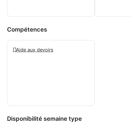
Mais le mariage m'a amené ici en Belgique où je suis
rentré dans mon premier amour, l'enseignement.
J'ai terminé mes cours de piano, de théorie et de
pratique de 8e année et je donne des leçons de
piano aux enfants.
Compétences
Aide aux devoirs
Disponibilité semaine type