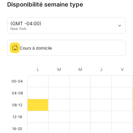
Disponibilité semaine type
(GMT -04:00)
New York
Cours à domicile
L
M
M
J
V
00-04
04-08
08-12
12-16
16-20