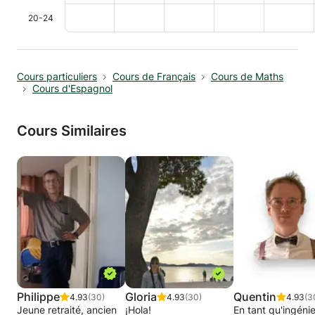
20-24
Cours particuliers
Cours de Français
Cours de Maths
Cours d'Espagnol
Cours Similaires
Philippe
Gloria
Quentin
4.93
(30)
4.93
(30)
4.93
(3
Jeune retraité, ancien
¡Hola!
En tant qu'ingéni