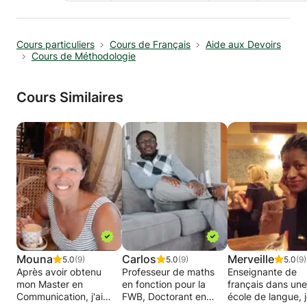
Cours particuliers
Cours de Français
Aide aux Devoirs
Cours de Méthodologie
Cours Similaires
Mouna
Carlos
Merveille
5.0
(9)
5.0
(9)
5.0
(9)
Après avoir obtenu
Professeur de maths
Enseignante de
mon Master en
en fonction pour la
français dans une
Communication, j'ai
FWB, Doctorant en
école de langue, 