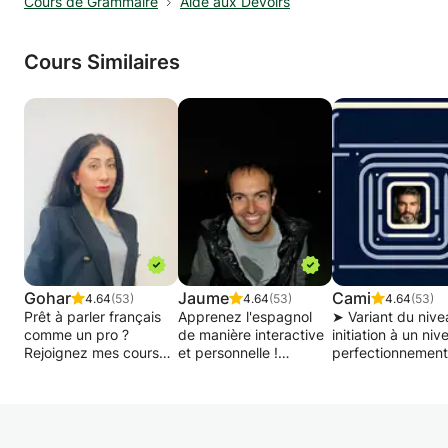
Cours de Grammaire
Aide aux Devoirs
Cours Similaires
Gohar
Jaume
Cami
4.64
(53)
4.64
(53)
4.64
(53)
Prêt à parler français
Apprenez l'espagnol
➤ Variant du nive
comme un pro ?
de manière interactive
initiation à un ni
Rejoignez mes cours
et personnelle !
perfectionnement
en ligne !
l’objectif principal
Vous souhaitez
d’acquérir des ba
Vous souhaitez
apprendre l'espagnol
solides en Françai
améliorer votre français
ou améliorer votre
l’écrit comme à l’o
rapidement et en toute
niveau actuel ? Dans
(prononciation,