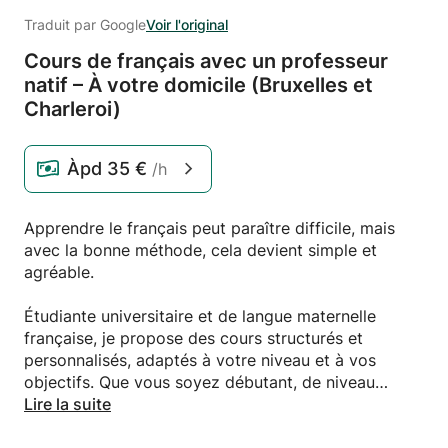
Traduit par Google
Voir l'original
Cours de français avec un professeur
natif – À votre domicile (Bruxelles et
Charleroi)
Àpd
35 €
/h
Apprendre le français peut paraître difficile, mais
avec la bonne méthode, cela devient simple et
agréable.
Étudiante universitaire et de langue maternelle
française, je propose des cours structurés et
personnalisés, adaptés à votre niveau et à vos
objectifs. Que vous soyez débutant, de niveau
intermédiaire ou étudiant ayant besoin d'aide pour
Lire la suite
vos études, je vous accompagnerai pas à pas.