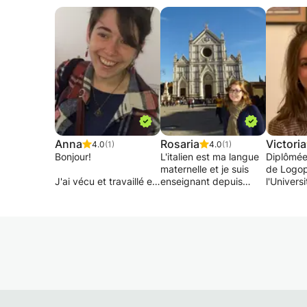
Anna
Rosaria
Victoria
4.0
(1)
4.0
(1)
Bonjour!
L'italien est ma langue
Diplômée
maternelle et je suis
de Logop
J'ai vécu et travaillé en
enseignant depuis
l'Univers
Italie et je parle italien
2011. J'ai un Master en
Bruxelles
benissimo!
langue et littérature et
mon aide
Je propose donc des
j'enseigne dans des
et adulte
cours, niveau débutant
écoles flamandes et
rencontr
ou intermédiaire pour
des adultes. J'ai des
difficulté
ceux et celles qui
méthodes efficaces et
Etant am
souhaitent apprendre
une bonne flexibilité.
travailler
cette magnifique
Vous allez vous amuser
grands, 
langue. En général mes
avec l'apprentissage.
resteront
cours sont plutôt accès
source d