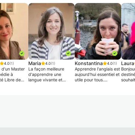
Maria
Konstantina
Laura
4.0
(1)
4.0
(1)
4.0
(1)
 d'un Master
La façon meilleure
Apprendre l'anglais est
Bonjou
édie à
d'apprendre une
aujourd'hui essentiel et
destin
ité Libre de
langue vivante et
utile pour tous.
souhait
, je propose
surement PARLER! Bien
Ce cours est fait
coura
 aux enfants
sur qu'il faut apprendre
uniquement en
l'espag
s qui
la grammaire mais une
immersion.
passer
ent des
bonne partie du cours
J'enseigne l'anglais
à la pa
s en français.
se base sur la capacité
depuis l'âge de 16 ans.
à l’éco
enée à
de communiquer.
Je conçois mes cours
prononc
 avec petits et
J'aime bien la
en fonction des intérêts
adapte
les séances
littérature donc, pour
et des loisirs de l'élève,
besoin
 ludiques et
ceux qui sont
en changeant de
Nous p
e partage. Je
intéressés, je propose
thème toutes les 1-2
sur des