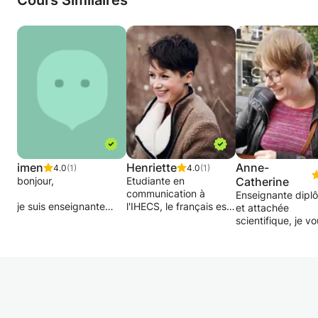
Cours Similaires
imen
Henriette
Anne-
4.0
(1)
4.0
(1)
bonjour,
Etudiante en
Catherine
communication à
Enseignante dipl
je suis enseignante
l'IHECS, le français est
et attachée
depuis 13 ans,je donne
la matière la plus
scientifique, je v
cours en arabe
importante dans le
propose des cour
littéraire et en dialecte .
cadre de mes études
particuliers en Fr
j’enseigne le français
et est ma langue
et Histoire.
au primaire aussi.
maternelle. Je souhaite
Je suis Historien
je suis disponible en
aider les étudiants qui
formation mais j'a
semaine et pourrais me
apprennent le français
enseigné le Franç
déplacer vers vous.
et ceux qui ont des
dans le Brabant W