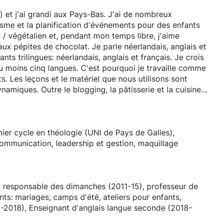
 et j'ai grandi aux Pays-Bas. J'ai de nombreux
isme et la planification d'événements pour des enfants
 / végétalien et, pendant mon temps libre, j'aime
 aux pépites de chocolat. Je parle néerlandais, anglais et
ts trilingues: néerlandais, anglais et français. Je crois
 moins cinq langues. C'est pourquoi je travaille comme
. Les leçons et le matériel que nous utilisons sont
namiques. Outre le blogging, la pâtisserie et la cuisine,
crochet, la couture, la peinture, les dessins, la
ier cycle en théologie (UNI de Pays de Galles),
communication, leadership et gestion, maquillage
, responsable des dimanches (2011-15), professeur de
ts: mariages, camps d'été, ateliers pour enfants,
9-2018), Enseignant d'anglais langue seconde (2018-