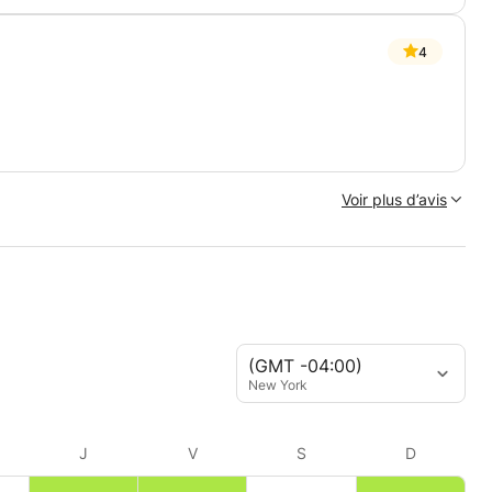
4
Voir plus d’avis
(GMT -04:00)
New York
J
V
S
D