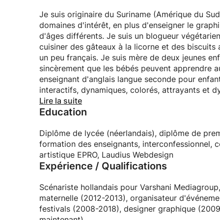
Je suis originaire du Suriname (Amérique du Sud)
domaines d'intérêt, en plus d'enseigner le graph
d'âges différents. Je suis un blogueur végétarien
cuisiner des gâteaux à la licorne et des biscuits
un peu français. Je suis mère de deux jeunes enfan
sincèrement que les bébés peuvent apprendre au
enseignant d'anglais langue seconde pour enfants
interactifs, dynamiques, colorés, attrayants et dy
j'ai également de nombreuses passions, comme le 
Lire la suite
Education
méditation et le yoga.
Diplôme de lycée (néerlandais), diplôme de prem
formation des enseignants, interconfessionnel, 
artistique EPRO, Laudius Webdesign
Expérience / Qualifications
Scénariste hollandais pour Varshani Mediagroup
maternelle (2012-2013), organisateur d'événemen
festivals (2008-2018), designer graphique (200
maintenant)