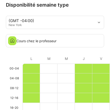
Disponibilité semaine type
(GMT -04:00)
New York
Cours chez le professeur
L
M
M
J
V
00-04
04-08
08-12
12-16
16-20