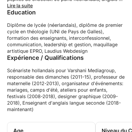
un peu français. Je suis mère de deux jeunes enfants
Lire la suite
Education
trilingues: néerlandais, anglais et français. Je crois
sincèrement que les bébés peuvent apprendre au
moins cinq langues. C'est pourquoi je travaille
Diplôme de lycée (néerlandais), diplôme de premier
comme enseignant d'anglais langue seconde pour
cycle en théologie (UNI de Pays de Galles),
enfants. Les leçons et le matériel que nous utilisons
formation des enseignants, interconfessionnel,
sont interactifs, dynamiques, colorés, attrayants et
communication, leadership et gestion, maquillage
dynamiques. Outre le blogging, la pâtisserie et la
artistique EPRO, Laudius Webdesign
Expérience / Qualifications
cuisine, j'ai également de nombreuses passions,
comme le crochet, la couture, la peinture, les
dessins, la méditation et le yoga.
Scénariste hollandais pour Varshani Mediagroup,
responsable des dimanches (2011-15), professeur de
maternelle (2012-2013), organisateur d'événements:
mariages, camps d'été, ateliers pour enfants,
festivals (2008-2018), designer graphique (2009-
2018), Enseignant d'anglais langue seconde (2018-
maintenant)
Age
Niveau du 