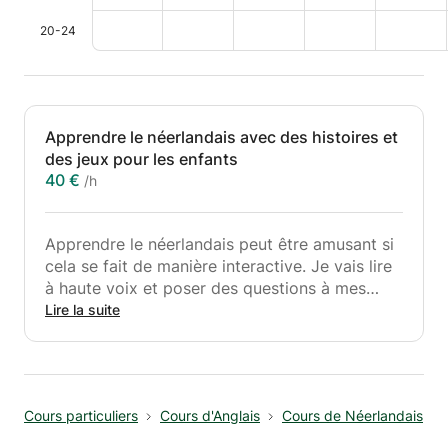
20-24
Apprendre le néerlandais avec des histoires et
des jeux pour les enfants
40 €
/h
Apprendre le néerlandais peut être amusant si
cela se fait de manière interactive. Je vais lire
à haute voix et poser des questions à mes
élèves et jouer à des jeux ensemble et tout
Lire la suite
cela en ligne. La lecture à haute voix est un
outil puissant et les enfants l'aiment beaucoup.
J'ai de l'expérience avec les enfants et les
leçons ne durent donc que 30 minutes au lieu
Cours particuliers
Cours d'Anglais
Cours de Néerlandais
d'une heure.