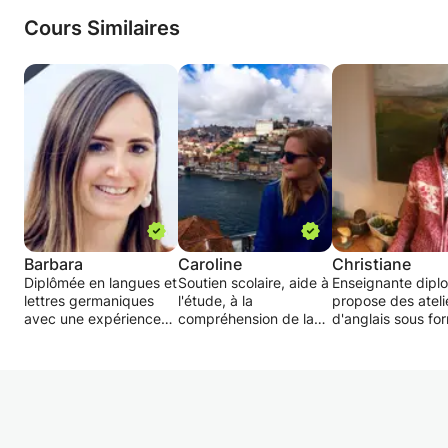
Cours Similaires
Barbara
Caroline
Christiane
Diplômée en langues et
Soutien scolaire, aide à
Enseignante dipl
lettres germaniques
l'étude, à la
propose des ateli
avec une expérience
compréhension de la
d'anglais sous fo
en cours particuliers, je
grammaire, de la
de jeux, chansons
donne des cours
conjugaison et des
bricolages, cuisin
particuliers/soutien
règles propres à
théâtre,... pour e
scolaire dans la langue
chaque langue.
de 5 à 12 ans.
de Vondel.
Possibilité
Je prépare les
Pour le Néerlandais,
d'entraînement à la
adolescents et le
mon Erasmus de 6
discussion.
adultes aux exam