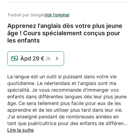
Traduit par Google
Voir l'original
Apprenez l'anglais dès votre plus jeune
âge ! Cours spécialement conçus pour
les enfants
Àpd
29 €
/h
La langue est un outil si puissant dans votre vie
quotidienne. Le néerlandais et l'anglais sont ma
spécialité. Je vous recommande d'immerger vos
enfants dans différentes langues dès leur plus jeune
âge. Ce sera tellement plus facile pour eux de les
apprendre et de les utiliser plus tard dans leur vie.
J'ai enseigné pendant de nombreuses années en
tant que puéricultrice pour des enfants de différents
milieux et je suis maintenant professeur d'anglais
Lire la suite