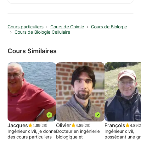
Possibilité de donner cours jusqu'en rhéto en
function de la matière vue (par ex.: ok pour de
la matière vue en technique de transition 2h de
math/semaine mais pas en option math
Cours particuliers
Cours de Chimie
Cours de Biologie
8h/semaine)
Cours de Biologie Cellulaire
Je peux aussi donner cours à des adultes
(rafraîchissement, préparation d'entretien
d'embauche,..)
Cours Similaires
Jacques
Olivier
François
4.89
(28)
4.89
(28)
4.89
(2
Ingénieur civil, je donne
Docteur en ingénierie
Ingénieur civil,
des cours particuliers
biologique et
possédant une g