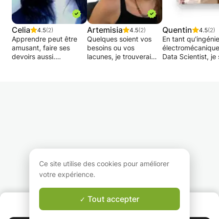
Celia
Artemisia
Quentin
4.5
(2)
4.5
(2)
4.5
(2)
Apprendre peut être
Quelques soient vos
En tant qu'ingéni
amusant, faire ses
besoins ou vos
électromécanique
devoirs aussi.
lacunes, je trouverai
Data Scientist, je 
J'apporterai à vos
une solution pour vous
pour apporter un
enfants la solution à
aider à vous améliorer!
de main et parta
leur ennui face aux
des astuces et d
travaux scolaires.
Préparations aux
"tips" avec les je
Basés sur leur niveau
examens de passage,
qui rencontrent d
et leur demande, les
entretien d'embauche,
défis en
cours s'adapteront à
table de conversation,
mathématiques e
eux.
cours intensif de
sciences. Mon but
Je suis chargée de
grammaire, défense de
de rendre la mati
communication pour
mémoire, ... Tout est
plus agréable et 
une asbl, mes
possible!
accessible et de 
disponibilités sont donc
aider à vous senti
Ce site utilise des cookies pour améliorer
moindre.
à l'aise avec celle
votre expérience.
Nous explorerons
ensemble le cont
avec enthousiasm
Tout accepter
QUI SOMMES-NOUS ?
un sourire.
Garantie Le-Bon-Prof