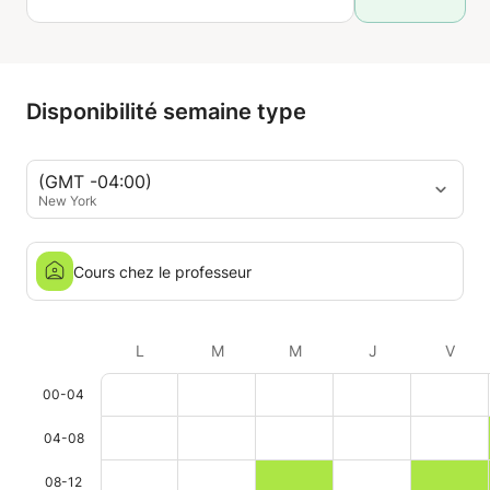
Disponibilité semaine type
(GMT -04:00)
New York
Cours chez le professeur
L
M
M
J
V
00-04
04-08
08-12