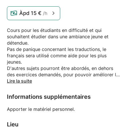
Àpd
15 €
/h
Cours pour les étudiants en difficulté et qui
souhaitent étudier dans une ambiance jeune et
détendue.
Pas de panique concernant les traductions, le
français sera utilisé comme aide pour les plus
jeunes.
D'autres sujets pourront être abordés, en dehors
des exercices demandés, pour pouvoir améliorer le
dialogue et pour apprendre à utiliser des
Lire la suite
expressions de tous les jours.
Informations supplémentaires
Apporter le matériel personnel.
Lieu