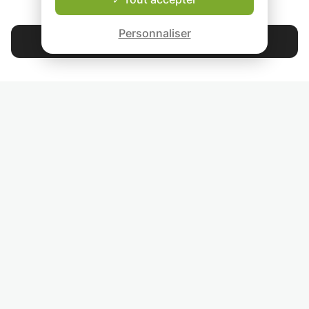
QUI SOMMES-NOUS ?
Garantie Le-Bon-Prof
Personnaliser
Contacter Alexande
4.9
44 397
étoiles
avis
Lisez nos avis
RETROUVEZ-NOUS
INVITEZ VOS AMIS
COURS PARTICULIERS DANS VOTRE PAYS :
TROUVER UN PROF PARTICULIER DANS VOTRE VILLE :