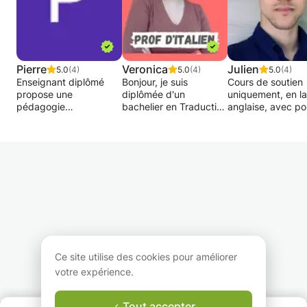
Pierre
Veronica
Julien
5.0
(4)
5.0
(4)
5.0
(4)
Enseignant diplômé
Bonjour, je suis
Cours de soutien
propose une
diplômée d'un
uniquement, en l
pédagogie
bachelier en Traduction
anglaise, avec po
individualisée, une aide
et Interprétation à
orientation vers
à la préparation des
l'Université de Liège et
l'anglais scientifi
examens,
je suis disponible pour
Ce cours est surt
interrogations et
la relecture de textes
destinée aux
autres. Une possibilité
et traductions en
personnes ayant 
pour avancer dans la
anglais, français et
l'anglais dans leur
langue de façon
italien. Je suis
cursus, en tant q
ludique et pratique
également disponible
matière secondai
sans pour autant
pour la correction de
tertiaire. Pour
négliger la pratique de
traduction de l'anglais
étudiants, ou non
la grammaire et
vers le français et du
l'élargissement du
français vers l'italien (et
Ce site utilise des cookies pour améliorer
vocabulaire.
inversement) .
votre expérience.
Tout accepter