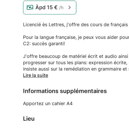
Àpd
15 €
/h
Licencié ès Lettres, j'offre des cours de français
Pour la langue française, je peux vous aider po
C2: succès garanti!
J'offre beaucoup de matériel écrit et audio ains
progresser sur tous les plans: expression écrite,
insiste aussi sur la remédiation en grammaire et 
vécu 4 mois aux États-Unis et un an en Angleterr
Lire la suite
Informations supplémentaires
Apportez un cahier A4
Lieu