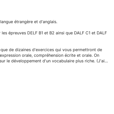
 langue étrangère et d'anglais.
ur les épreuves DELF B1 et B2 ainsi que DALF C1 et DALF
i que de dizaines d'exercices qui vous permettront de
 expression orale, compréhension écrite et orale. On
sur le développement d'un vocabulaire plus riche. (J'ai
e et je dispose de maints livres que je vais partager).