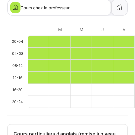
Cours chez le professeur
L
M
M
J
V
00-04
04-08
08-12
12-16
16-20
20-24
Cours particuliers d'anglais (remise à niveau,