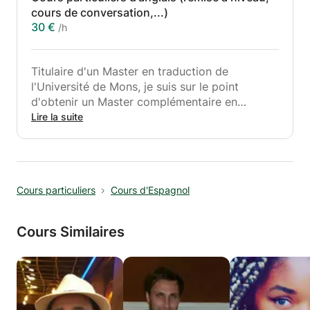
cours de conversation,...)
30 €
/h
Titulaire d'un Master en traduction de
l'Université de Mons, je suis sur le point
d'obtenir un Master complémentaire en
didactique. De plus, je compte déjà une année
Lire la suite
d'enseignement de l'anglais dans le système
scolaire public espagnol et cinq ans
d'expérience en tant que professeur particulier
.
Cours particuliers
Cours d'Espagnol
Quels que soient vos attentes, votre niveau de
langue et vos difficultés , n'hésitez pas à me
Cours Similaires
contacter pour que nous remédions ensemble
à vos lacunes dans la langue de Shakespeare.