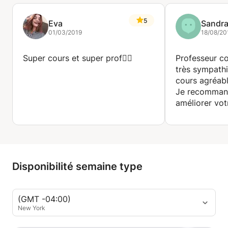
5
Eva
Sandr
01/03/2019
18/08/20
Super cours et super prof👍🏻
Professeur c
très sympathiq
cours agréabl
Je recomman
améliorer vot
préparer un 
Disponibilité semaine type
(GMT -04:00)
New York