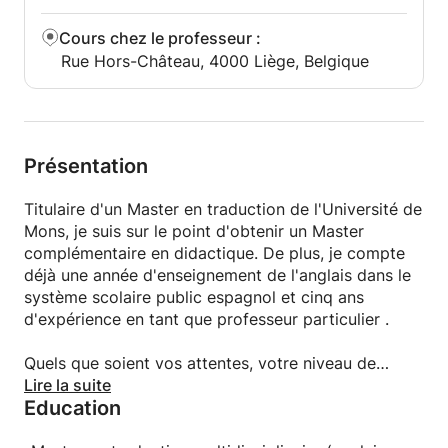
Cours chez le professeur
:
Rue Hors-Château, 4000 Liège, Belgique
Présentation
Titulaire d'un Master en traduction de l'Université de
Mons, je suis sur le point d'obtenir un Master
complémentaire en didactique. De plus, je compte
déjà une année d'enseignement de l'anglais dans le
système scolaire public espagnol et cinq ans
d'expérience en tant que professeur particulier .
Quels que soient vos attentes, votre niveau de
langue et vos difficultés , n'hésitez pas à me
Lire la suite
Education
contacter pour que nous remédions ensemble à vos
lacunes.