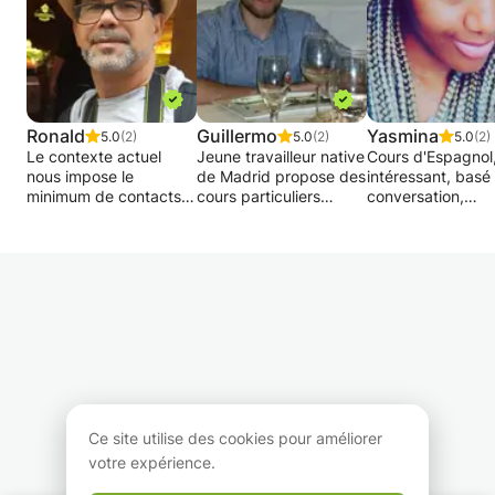
Ronald
Guillermo
Yasmina
5.0
(2)
5.0
(2)
5.0
(2)
Le contexte actuel
Jeune travailleur native
Cours d'Espagnol,
nous impose le
de Madrid propose des
intéressant, basé 
minimum de contacts
cours particuliers
conversation,
possible... Mais la
d’espagnol: seances de
grammaire, histoi
bonne nouvelle, c’est
conversation,
L'Espagnol est m
que les cours par
grammaire...
langue maternelle
webcam restent
Possibilité d’organiser
fais la traduction
possibles :)
des petits groupes
textes et docume
Tous les niveaux.
Je vous apprendra
Je viens du Costa Rica
Expérience avec
culture espagnole
et vis en Belgique avec
élèves débutants et
langue, les différ
ma famille depuis 10
intermédiaires (4
accents.
ans. L'espagnol est ma
élèves jusqu'au
langue maternelle.
présent).
Viens prend des 
d'Espagnol avec 
Ce site utilise des cookies pour améliorer
Je dispose d’une solide
✊😊Je vous atten
votre expérience.
expérience
professionnelle dans le