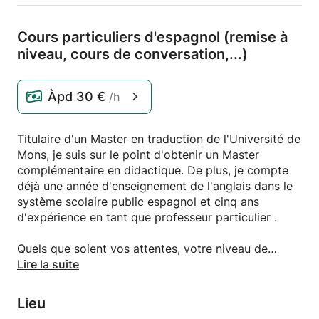
Cours particuliers d'espagnol (remise à
niveau,
cours de conversation,
.
.
.
)
Àpd
30 €
/h
Titulaire d'un Master en traduction de l'Université de
Mons, je suis sur le point d'obtenir un Master
complémentaire en didactique. De plus, je compte
déjà une année d'enseignement de l'anglais dans le
système scolaire public espagnol et cinq ans
d'expérience en tant que professeur particulier .
Quels que soient vos attentes, votre niveau de
langue et vos difficultés , n'hésitez pas à me
Lire la suite
contacter pour que nous remédions ensemble à vos
lacunes dans la langue de Cervantes.
Lieu