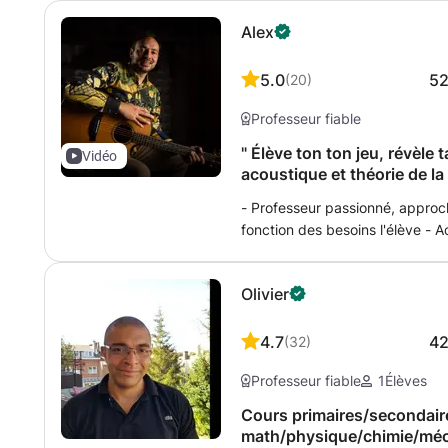
Alex
5.0
5
(
20
)
Professeur fiable
" Élève ton ton jeu, révèle 
Vidéo
acoustique et théorie de la
- Professeur passionné, approc
fonction des besoins l'élève 
processus d'apprentissage et le
Méthode personnelle basée sur 
Olivier
guitare de manière efficace - Fo
Travail sur les différents aspect
harmonie, rythme, improvisation
4.7
4
(
32
)
répertoire, etc) - Liste de morc
Professeur fiable
1
Élèves
personnelle et unique) - Method
feedback/coaching - partitions s
Cours primaires/secondaire
Gain de temps et d'énergie - J
math/physique/chimie/méca