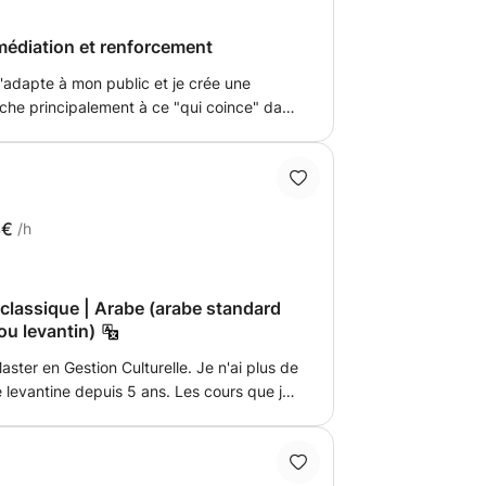
médiation et renforcement
'adapte à mon public et je crée une
ache principalement à ce "qui coince" dans
par des francophones : la structure de la
dagogique classique, en ligne ou en 3D !
èves intégrés dans l'enseignement
a formation. PS: je ne travaille pas en
ccle centre ou Uccle Calevoet
8€
/h
 classique | Arabe (arabe standard
ou levantin)
ster en Gestion Culturelle. Je n'ai plus de
e depuis 5 ans. Les cours que je
 pratique, le chat et fait sur la mesure
u'elle/lui veut retirer de la langue).
. Elle est liée à la culture. En acceptant