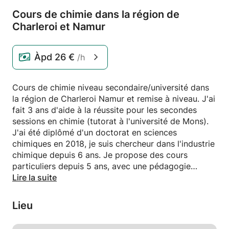
Cours de chimie dans la région de
Charleroi et Namur
Àpd
26 €
/h
Cours de chimie niveau secondaire/université dans
la région de Charleroi Namur et remise à niveau. J'ai
fait 3 ans d'aide à la réussite pour les secondes
sessions en chimie (tutorat à l'université de Mons).
J'ai été diplômé d'un doctorat en sciences
chimiques en 2018, je suis chercheur dans l'industrie
chimique depuis 6 ans. Je propose des cours
particuliers depuis 5 ans, avec une pédagogie
adaptée à l'étudiant.
Lire la suite
Me contacter pour s'arranger avec mes
Lieu
disponibilités, merci.