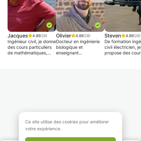
Jacques
Olivier
Steven
4.89
(28)
4.89
(28)
4.89
(28)
Ingénieur civil, je donne
Docteur en ingénierie
De formation ingé
des cours particuliers
biologique et
civil électricien, je
de mathématiques,
enseignant
propose des cour
physique, chimie et
expérimenté en
rattrapage en
statistiques depuis plus
sciences (biologie,
mathématiques e
de 45 ans. J’enseigne
chimie et physique et
sciences (physiqu
la physique
mathématiques) dans
chimie) pour des
(mécanique, électricité,
l'enseignement
élèves de primair
physique moderne), la
secondaire supérieur,
d'humanité.
chimie générale et
je propose des cours
ayant été format
organique, les
particuliers adaptés
chez Cogito (éco
statistiques (logiciels R
aux besoins des élèves
d’accompagneme
et Jamovi) ainsi que
et des étudiants. Mes
de soutient scolai
l’économétrie.
domaines d'expertise
j'enseigne avec u
couvrent :
méthode et une
Ce site utilise des cookies pour améliorer
Mes cours sont
dynamique de tra
votre expérience.
entièrement
- Mathématiques :
qui permettent a
individualisés et
algèbre, géométrie,
élèves de mieux