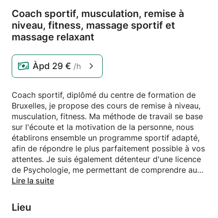
Coach sportif,
musculation,
remise à
niveau,
fitness,
massage sportif et
massage relaxant
Àpd
29 €
/h
Coach sportif, diplômé du centre de formation de
Bruxelles, je propose des cours de remise à niveau,
musculation, fitness. Ma méthode de travail se base
sur l'écoute et la motivation de la personne, nous
établirons ensemble un programme sportif adapté,
afin de répondre le plus parfaitement possible à vos
attentes. Je suis également détenteur d'une licence
de Psychologie, me permettant de comprendre aux
mieux vos attentes, et vous motiver mentalement.
Lire la suite
Je suis également masseur sportif, idéal et très
important pour la récupération des muscles après
Lieu
l'effort!