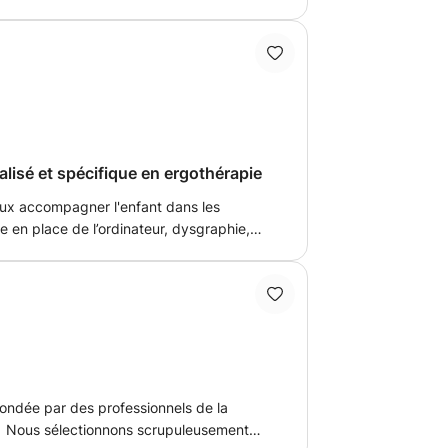
fournir le soutien et les explications
 J'aide très souvent mon
devoirs, et j'aiderai avec plaisir d'autres
isé et spécifique en ergothérapie
ux accompagner l'enfant dans les
e en place de l’ordinateur, dysgraphie,
ident Vasculaire Cérébrale, blessés
n, etc)
fondée par des professionnels de la
t. Nous sélectionnons scrupuleusement