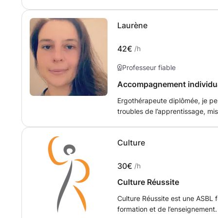
enfants dans leur devoir et leur 
nécessaires à la compréhension de leur devoir.
Laurène
petit frère de 13 ans à faire ses 
enfants qui en ont besoin.
42€
/h
Professeur fiable
Accompagnement individual
Ergothérapeute diplômée, je pe
troubles de l’apprentissage, mis
dyspraxie, dyslexie etc. Mais aussi les adultes pour de la rééducation
locomotrice et neurologique(Acc
Culture
médullaire, maladie de Parkinso
30€
/h
Culture Réussite
Culture Réussite est une ASBL 
formation et de l’enseignemen