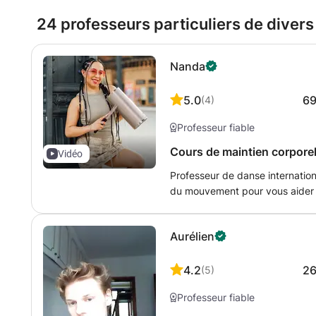
24 professeurs particuliers de divers
Nanda
5.0
6
(
4
)
Professeur fiable
Cours de maintien corporel
Vidéo
Professeur de danse internation
du mouvement pour vous aider à
attitude. Le tout dans une ambiance décon
exercices, à votre rythme et se
Aurélien
votre position et améliorez votre langage n
la parole en public, surmonter s
circonstances.
4.2
2
(
5
)
Professeur fiable