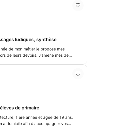
ssages ludiques, synthèse
ionnée de mon métier je propose mes
eurs devoirs. J’amène mes de
d’humour les apprentissages J’aide
façon pour lui d’apprendre
élèves de primaire
tecture, 1 ère année et âgée de 19 ans.
n a domicile afin d'accompagner vos