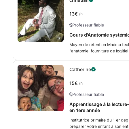
christian
à camera raw.
13€
/h
Professeur fiable
Cours d'Anatomie systémi
Moyen de rétention Mnémo tec
l'anatomie, fourniture de logiti
mieux les structures, en vue d'u
Catherine
15€
/h
Professeur fiable
Apprentissage à la lecture-prépar
en 1ere année
Institutrice primaire du 1 er d
préparer votre enfant à son en