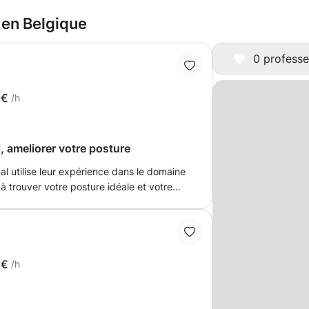
 en Belgique
0 professe
9€
/h
, ameliorer votre posture
al utilise leur expérience dans le domaine
 trouver votre posture idéale et votre
tractée. Grâce à de petits
lon vos objectifs, prenez conscience de
on verbal. Idéal pour : prendre
a timidité, être décontracté en toutes
6€
/h