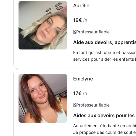
Aurélie
19€
/h
Professeur fiable
Aide aux devoirs, apprenti
En tant qu’institutrice et pass
services pour aider les enfants lors de l
manières ludiques et avec un peu 
l’enfant à trouver la meilleure 
Emelyne
17€
/h
Professeur fiable
Aides aux devoirs pour les 
Actuellement étudiante en archi
Je propose des cours de soutie