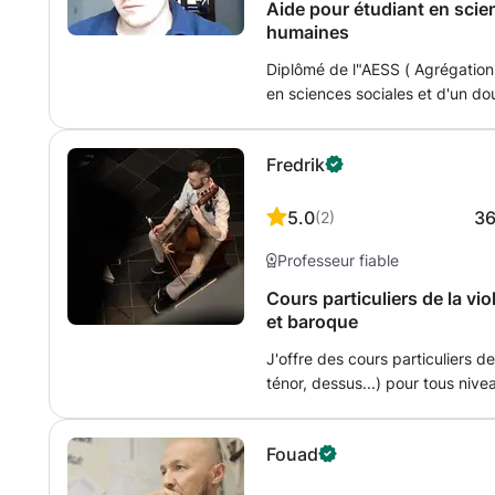
Aide pour étudiant en scie
humaines
Diplômé de l"AESS ( Agrégation
en sciences sociales et d'un do
études européennes. Aide pour 
pour étudiant en bachelier/mast
Fredrik
humaines, à l'ULB ou ailleurs. Mo
souhaitent à améliorer leur métho
connaissances en politiques, et
5.0
3
(
2
)
disponible durant les périodes
Professeur fiable
Cours particuliers de la v
et baroque
J'offre des cours particuliers de
ténor, dessus...) pour tous niveaux et ages. Musici
cours personnalisées pour chaqu
le solfège que l'histoire et les i
Fouad
connaissance de la repertoire. Les cours peuvent être données en
français, anglais ou suédois.