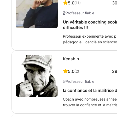
5.0
3
(
11
)
Professeur fiable
Un véritable coaching scol
difficultés !!!
Professeur expérimenté avec p
pédagogie.Licencié en sciences
pédagogie,je propose une vér
difficultés de l'étudiant. Bon 
Kenshin
difficultés rencontrées et vise 
utilisant une pédagogie active 
Utilisant différents supports, je 
5.0
2
(
2
)
les évaluations des apprenants
Professeur fiable
de travail et peut dès lors guid
divers travaux à effectuer. J'a
la confiance et la maîtrise 
formations dans le domaine de l
Coach avec nombreuses années
communication, psychologie de
trouver la confiance et la maîtr
N'hésitez pas à me contacter p
en privé ou au club, à travers la
la philosophie, le comportement