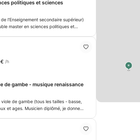
nces politiques et sciences
 de l'Enseignement secondaire supérieur)
uble master en sciences politiques et
les travaux personnels et les examens
er de sciences politiques ou en sciences
n but est d'aider les étudiants qui le
de de travail, à enrichir leur
 à mieux aborder les blocus (je peux être
6€
/h
 d'examens
iole de gambe - musique renaissance
 viole de gambe (tous les tailles - basse,
en diplômé, je donne
e élève, travaillant autant la technique et
dées de l'instrument et la musique et la