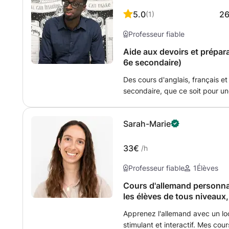
5.0
2
(
1
)
Professeur fiable
Aide aux devoirs et prépar
6e secondaire)
Des cours d'anglais, français 
secondaire, que ce soit pour un
d'examens. Les cours de langue 
6e secondaire. Les cours de ma
Sarah-Marie
secondaire.
33€
/h
Professeur fiable
1
Élèves
Cours d'allemand personnal
les élèves de tous niveaux,
Apprenez l'allemand avec un loc
stimulant et interactif. Mes cou