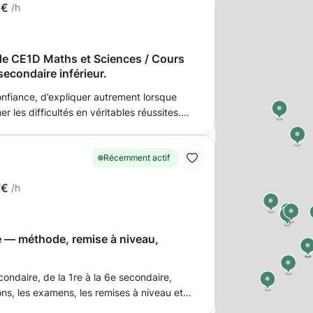
3€
/h
de CE1D Maths et Sciences / Cours
secondaire inférieur.
nfiance, d’expliquer autrement lorsque
r les difficultés en véritables réussites.
élèves à l’examen du CE1D. Dans un
ns ensemble chaque compétence évaluée
 j’accompagne l’élève dans la mise en
Récemment actif
compétences afin qu’il puisse aborder
7€
/h
ec assurance et méthode.
 — méthode, remise à niveau,
ndaire, de la 1re à la 6e secondaire,
ions, les examens, les remises à niveau et
année. Mon objectif n’est pas seulement de