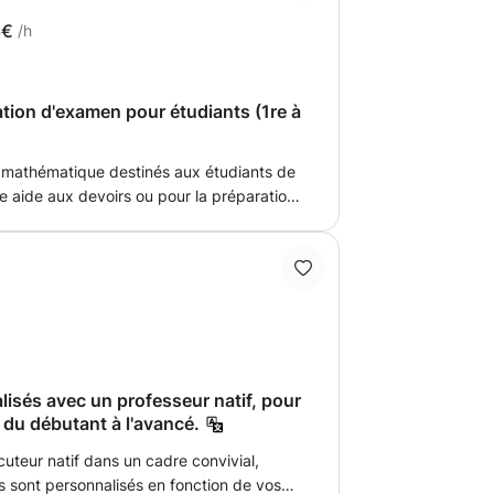
6€
/h
ation d'examen pour étudiants (1re à
et mathématique destinés aux étudiants de
e aide aux devoirs ou pour la préparation
sont destinés aux élèves de la 1re à la
th aux élèves de la 1ere à la 4e
isés avec un professeur natif, pour
 du débutant à l'avancé.
uteur natif dans un cadre convivial,
rs sont personnalisés en fonction de vos