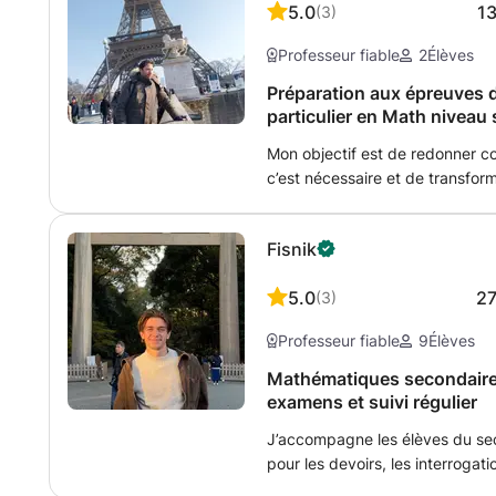
5.0
1
(
3
)
Professeur fiable
2
Élèves
Préparation aux épreuves 
particulier en Math niveau 
Mon objectif est de redonner co
c’est nécessaire et de transforme
Je prépare principalement les 
premier temps, nous travaillo
Fisnik
lors de cette épreuve. Ensuite,
pratique de l’ensemble de ces 
5.0
2
(
3
)
l’examen dans sa globalité av
Professeur fiable
9
Élèves
Mathématiques secondaire
examens et suivi régulier
J’accompagne les élèves du seco
pour les devoirs, les interrogat
les suivis réguliers pendant l’