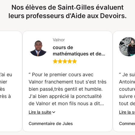
Nos élèves de Saint‑Gilles évaluent
leurs professeurs d'Aide aux Devoirs.
Valnor
cours de
mathématiques et de
 à
physiques pour les
 et
élèves fondamentales
(Bruxelles)
’ai eu
“
Pour le premier cours avec
“
Je su
mier
Valnor franchement tout s'est très
Antoin
rès
bien passé,très gentil et humble.
coutur
très à
J'ai bien apprécié la ponctualité
suivre 
de Valnor et mon fils nous a dit
tout de
élève.
que Valnor lui a bien expliqué ce
plein d
Lire la suite
Lire la s
pproche
qu'il ne comprenais pas en
pas à p
Commentaire de Jules
Comment
vec
mathématiques. Très bon contact
mode p
 qcm et
avec Valnor.
”
l'inspir