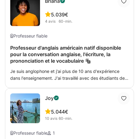
Briana
pour les matières qu'ils étudient. J'offre une assistance
dans divers sujets qu'ils peuvent trouver difficiles. De
5.0
39€
plus, j'administre régulièrement de brefs tests pour
4
avis
60-min.
assurer leur progression dans les matières respectives.
Professeur fiable
Professeur d'anglais américain natif disponible
pour la conversation anglaise, l'écriture, la
prononciation et le vocabulaire
Je suis anglophone et j'ai plus de 10 ans d'expérience
dans l'enseignement. J'ai travaillé avec des étudiants de
tous âges et de toutes populations et je suis fier d'être un
enseignant patient et chaleureux. Je crée une atmosphère
Joy
de classe positive qui maintient un environnement
d'apprentissage engageant. On ne s'ennuie jamais dans
5.0
44€
mes cours ! Mes cours et mes plans de cours spécifiques
10
avis
60-min.
s'adressent à des groupes d'âge spécifiques, de la
maternelle aux adultes. Ils consistent en des activités
langagières engageantes et en des matières langagières
Professeur fiable
1