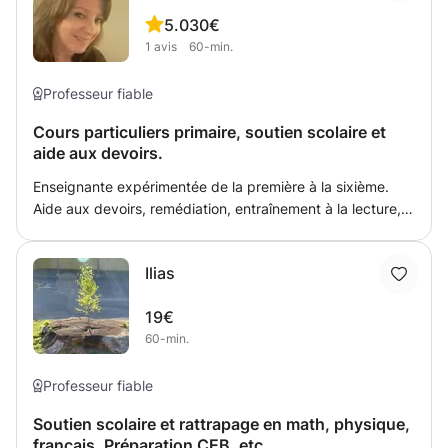
déplacer aux alentours de Bruxelles (surtout Laeken et
5.0
30€
environs).
1
avis
60-min.
Professeur fiable
Cours particuliers primaire, soutien scolaire et
aide aux devoirs.
Enseignante expérimentée de la première à la sixième.
Aide aux devoirs, remédiation, entraînement à la lecture,
préparation au CEB Mon expérience me permet de bien
cibler les besoins de chacun, tout ça dans une ambiance
Ilias
détendue pour reprendre confiance et progresser
rapidement. Je connais les différentes méthodes d'
19€
apprentissage de la lecture.
60-min.
Professeur fiable
Soutien scolaire et rattrapage en math, physique,
français. Préparation CEB, etc.