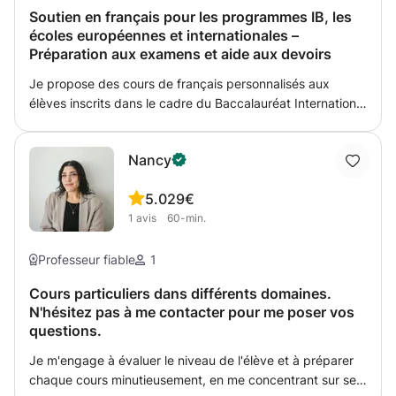
engageantes. Je prends sérieusement en compte les
Soutien en français pour les programmes IB, les
besoins et le niveau de compétence de chaque élève
écoles européennes et internationales –
dans la préparation de mes plans de cours et de mon
Préparation aux examens et aide aux devoirs
matériel.
Je propose des cours de français personnalisés aux
élèves inscrits dans le cadre du Baccalauréat International
(IB), des Écoles Européennes et d'autres systèmes
scolaires internationaux. Que votre enfant ait besoin
Nancy
d'aide pour ses devoirs, la préparation aux examens ou
pour améliorer sa confiance en français, j'adapte chaque
5.0
29€
cours à ses besoins spécifiques et aux exigences de son
1
avis
60-min.
établissement. Forte de plusieurs années d'expérience
dans l'enseignement du français langue étrangère et
l'accompagnement d'élèves internationaux, je comprends
Professeur fiable
1
les exigences de ces programmes et j'aide les élèves à
Cours particuliers dans différents domaines.
développer leurs compétences écrites et orales. Mes
N'hésitez pas à me contacter pour me poser vos
services : - Français IB (Programme d'éducation
questions.
intermédiaire et Programme du diplôme) - Écoles
Européennes - Aide aux devoirs et préparation aux
Je m'engage à évaluer le niveau de l'élève et à préparer
examens - Expression orale et développement de la
chaque cours minutieusement, en me concentrant sur ses
confiance en soi - Grammaire, expression écrite et