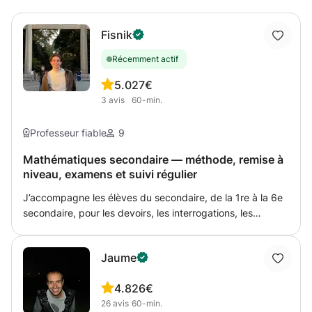
Fisnik
Récemment actif
5.0
27€
3
avis
60-min.
Professeur fiable
9
Mathématiques secondaire — méthode, remise à
niveau, examens et suivi régulier
J’accompagne les élèves du secondaire, de la 1re à la 6e
secondaire, pour les devoirs, les interrogations, les
examens, les remises à niveau et les suivis réguliers
pendant l’année. Mon objectif n’est pas seulement de
Jaume
corriger les exercices, mais surtout d’aider l’élève à
comprendre le raisonnement, reconnaître les méthodes à
4.8
26€
utiliser et devenir plus autonome. Matières travaillées
26
avis
60-min.
selon le niveau de l’élève : • Bases et calcul : fractions,