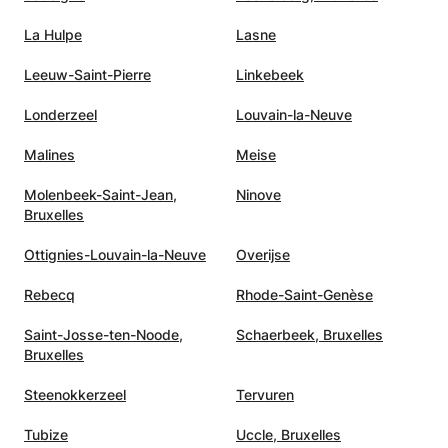
La Hulpe
Lasne
Leeuw-Saint-Pierre
Linkebeek
Londerzeel
Louvain-la-Neuve
Malines
Meise
Molenbeek-Saint-Jean,
Ninove
Bruxelles
Ottignies-Louvain-la-Neuve
Overijse
Rebecq
Rhode-Saint-Genèse
Saint-Josse-ten-Noode,
Schaerbeek, Bruxelles
Bruxelles
Steenokkerzeel
Tervuren
Tubize
Uccle, Bruxelles