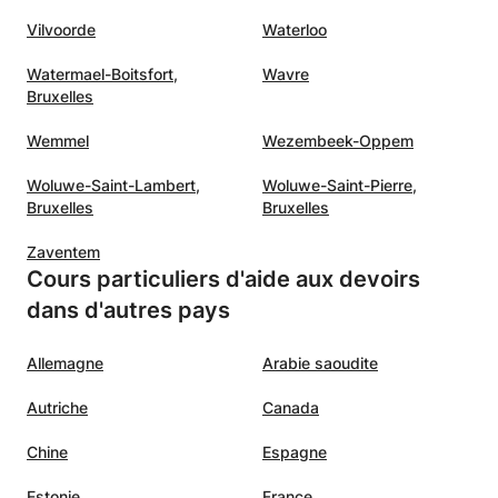
Vilvoorde
Waterloo
Watermael-Boitsfort,
Wavre
Bruxelles
Wemmel
Wezembeek-Oppem
Woluwe-Saint-Lambert,
Woluwe-Saint-Pierre,
Bruxelles
Bruxelles
Zaventem
Cours particuliers d'aide aux devoirs
dans d'autres pays
Allemagne
Arabie saoudite
Autriche
Canada
Chine
Espagne
Estonie
France