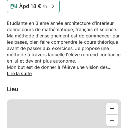
Àpd
18 €
/h
Etudiante en 3 eme année architecture d'intérieur
donne cours de mathématique, français et science.
Ma méthode d'enseignement est de commencer par
les bases, bien faire comprendre le cours théorique
avant de passer aux exercices. Je propose une
méthode à travers laquelle l'élève reprend confiance
en lui et devient plus autonome.
Mon but est de donner à l'élève une vision des
études supérieurs, le motiver à réussir, lui apprendre
Lire la suite
à gérer son temps et faire un planning de ses cours
pour mieux visualiser son avancement.
Lieu
Après l'obtention de mon CESS en science, j'ai
commencé mes études en architecture d'intérieur ,
je suis actuellement en troisième année. Je donne
également des cours préparatoires au CEB et au
CE1D depuis plusieurs années.