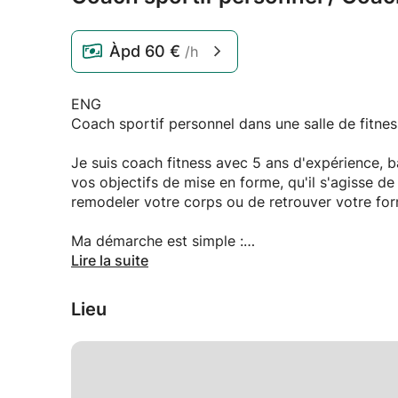
Àpd
60 €
/h
ENG
Coach sportif personnel dans une salle de fitn
Je suis coach fitness avec 5 ans d'expérience, b
vos objectifs de mise en forme, qu'il s'agisse d
remodeler votre corps ou de retrouver votre for
Ma démarche est simple :
Lire la suite
Nous fixerons un rendez-vous pour discuter de v
1) Je créerai un programme de formation person
Lieu
2) Je développerai un plan de nutrition personna
3) Au cours de nos séances, je vous fournirai de
garder sur la bonne voie et faire des progrès. 
pouvons transformer vos aspirations en matière 