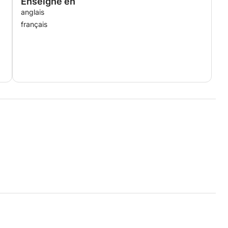
Enseigné en
anglais
 de remise en forme transformateur, contactez-moi pour
orter des changements positifs qui amélioreront votre
français