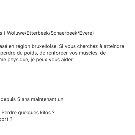
e en forme.
 de remise en forme transformateur, contactez-moi pour
ous pouvons apporter des changements positifs qui
ess ( Woluwe/Etterbeek/Schaerbeek/Evere)
asé en région bruxelloise. Si vous cherchez à atteindre
e perdre du poids, de renforcer vos muscles, de
me physique, je peux vous aider.
os objectifs.
nalisé adapté à vos besoins.
lisé pour soutenir vos objectifs de mise en forme.
f depuis 5 ans maintenant un
s conseils, de la motivation et du soutien pour vous
Grâce à mon expertise et à votre dévouement, nous
? Perdre quelques kilos ?
de conditionnement physique en réalité.
port ?
 de remise en forme transformateur, contactez-moi pour