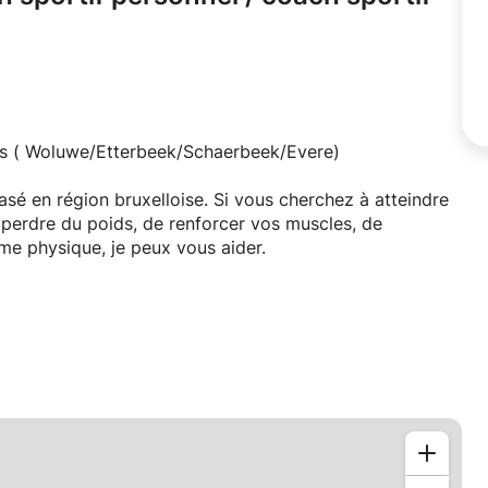
ess ( Woluwe/Etterbeek/Schaerbeek/Evere)
asé en région bruxelloise. Si vous cherchez à atteindre
e perdre du poids, de renforcer vos muscles, de
me physique, je peux vous aider.
os objectifs.
nalisé adapté à vos besoins.
lisé pour soutenir vos objectifs de mise en forme.
s conseils, de la motivation et du soutien pour vous
Grâce à mon expertise et à votre dévouement, nous
de conditionnement physique en réalité.