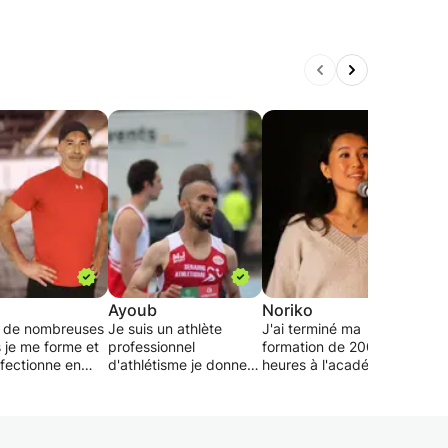
Ayoub
Noriko
Will
 de nombreuses
Je suis un athlète
J'ai terminé ma
Coac
 je me forme et
professionnel
formation de 200
expé
fectionne en
d'athlétisme je donne
heures à l'académie de
à l’
n entrainement
des cours du 800m
yoga Sequence à
retr
nnel et en
jusqu'à le marathon
Tokyo en 2023 et suis
prog
ation
pour toutes les
devenue professeur de
au r
toire, l’objectif
catégories et je suis
yoga agréée par Yoga
de c