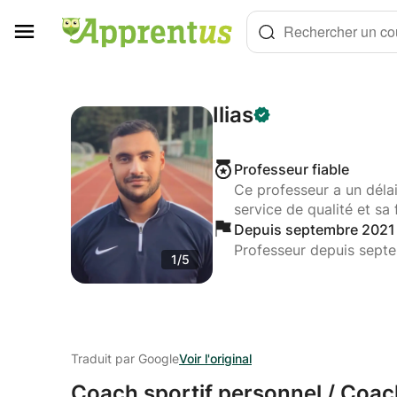
Panneau de gestion des cookies
Rechercher un cou
Ilias
Professeur fiable
Ce professeur a un déla
service de qualité et sa 
Depuis septembre 2021
Professeur depuis sept
1/5
Traduit par Google
Voir l'original
Coach sportif personnel /
Coach