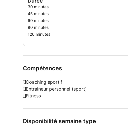
Durée
30 minutes
Si vous êtes prêt à vous lancer dans ce voyage
planifier des cours. Ensemble, nous pouvons app
45 minutes
bien-être global.
60 minutes
90 minutes
120 minutes
Compétences
Coaching sportif
Entraîneur personnel (sport)
Fitness
Disponibilité semaine type