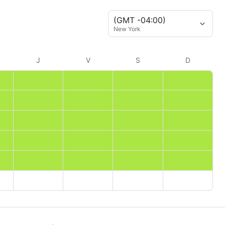
(GMT -04:00)
New York
J
V
S
D