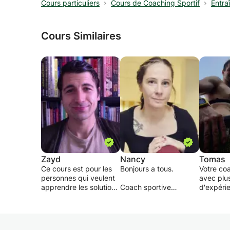
Cours particuliers
Cours de Coaching Sportif
Entra
Cours Similaires
Zayd
Nancy
Tomas
Ce cours est pour les
Bonjours a tous.
Votre co
personnes qui veulent
avec plu
apprendre les solutions
Coach sportive
d'expéri
les plus efficaces pour
diplômée.
avoir un corps qui vous
Je travaille au kinetix,
Je m'app
apportes de l'énergie,
ifitness, jims où je
je suis c
de la confiance et du
donne cours de
professi