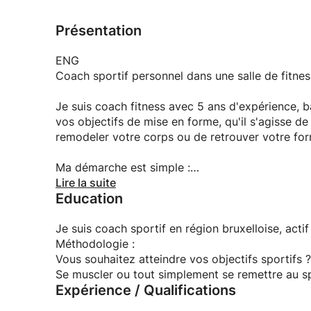
concrétiser vos aspirations en matière de remis
Présentation
Si vous êtes prêt à vous lancer dans ce voyage
planifier une consultation initiale. Ensemble, n
ENG
amélioreront votre bien-être global.
Coach sportif personnel dans une salle de fitn
Je suis coach fitness avec 5 ans d'expérience, b
vos objectifs de mise en forme, qu'il s'agisse d
remodeler votre corps ou de retrouver votre for
Ma démarche est simple :
Lire la suite
Education
Nous fixerons un rendez-vous pour discuter de v
1) Je créerai un programme de formation person
2) Je développerai un plan de nutrition personna
Je suis coach sportif en région bruxelloise, acti
3) Au cours de nos séances, je vous fournirai de
Méthodologie :
garder sur la bonne voie et faire des progrès. 
Vous souhaitez atteindre vos objectifs sportifs 
pouvons transformer vos aspirations en matière 
Se muscler ou tout simplement se remettre au s
Expérience / Qualifications
Si vous êtes prêt à vous lancer dans ce voyage