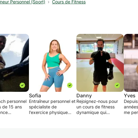
îneur Personnel (Sport)
Cours de Fitness
Sofia
Danny
Yves
ach personnel
Entraîneur personnel et
Rejoignez-nous pour
Depuis
s de 15 ans
spécialiste de
un cours de fitness
années
ence
l'exercice physique
dynamique qui
me per
pour les personnes
combine la remise en
EMS, e
elle Tomas et
atteintes de cancer
forme et les techniques
Fonctio
oach
Vous souhaitez gagner
de la boxe pour vous
muscul
onnel depuis
en force, perdre du
aider à atteindre vos
combina