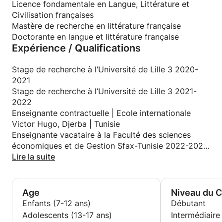
différentes situations de communication tout en
Licence fondamentale en Langue, Littérature et
élaborant des supports susceptibles de véhiculer
Civilisation françaises
l’essentiel sans en exclure l’agréable constitue la
Mastère de recherche en littérature française
voie propice à un enseignement abouti sur le plan
Doctorante en langue et littérature française
Expérience / Qualifications
académique et humain.
Stage de recherche à l’Université de Lille 3 2020-
2021
Stage de recherche à l’Université de Lille 3 2021-
2022
Enseignante contractuelle | Ecole internationale
Victor Hugo, Djerba | Tunisie
Enseignante vacataire à la Faculté des sciences
économiques et de Gestion Sfax-Tunisie 2022-2023
Enseignante vacataire à la Faculté des sciences
Lire la suite
économiques et de Gestion Sfax-Tunisie 2023
Age
Niveau du 
Enfants (7-12 ans)
Débutant
Adolescents (13-17 ans)
Intermédiaire