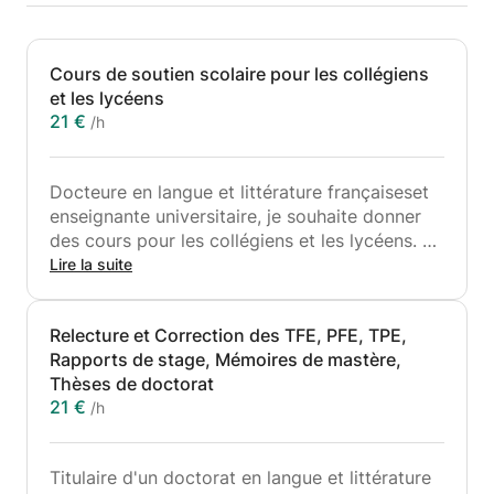
Cours de soutien scolaire pour les collégiens
et les lycéens
21 €
/h
Docteure en langue et littérature françaiseset
enseignante universitaire, je souhaite donner
des cours pour les collégiens et les lycéens. Je
propose également des cours pour les
Lire la suite
candidats du bac tunisien et français.
Mon cours permettra à l'élève de maîtriser la
Relecture et Correction des TFE, PFE, TPE,
méthodologie des commentaires composés, la
Rapports de stage, Mémoires de mastère,
dissertation littéraire, ainsi que les outils
Thèses de doctorat
d'analyse des textes littéraires. De même, ce
21 €
/h
cours offre à l'élève l'opportunité d’améliorer
son oral en français et d'exceller en
communication.
Titulaire d'un doctorat en langue et littérature