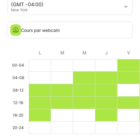
(GMT -04:00)
New York
Cours par webcam
L
M
M
J
V
00-04
04-08
08-12
12-16
16-20
20-24