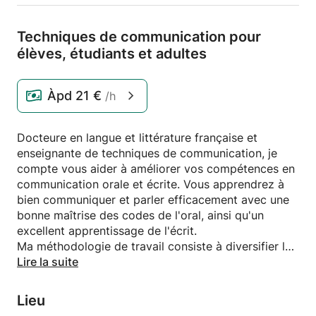
Techniques de communication pour
élèves,
étudiants et adultes
Àpd
21 €
/h
Docteure en langue et littérature française et
enseignante de techniques de communication, je
compte vous aider à améliorer vos compétences en
communication orale et écrite. Vous apprendrez à
bien communiquer et parler efficacement avec une
bonne maîtrise des codes de l'oral, ainsi qu'un
excellent apprentissage de l'écrit.
Ma méthodologie de travail consiste à diversifier les
activités et les techniques en incitant l'apprenant à
Lire la suite
parler afin d’améliorer son élocution et développer
sa confiance.
Lieu