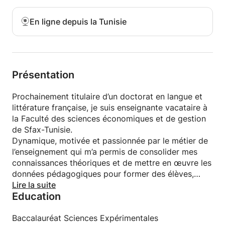
En ligne depuis la Tunisie
Présentation
Prochainement titulaire d’un doctorat en langue et
littérature française, je suis enseignante vacataire à
la Faculté des sciences économiques et de gestion
de Sfax-Tunisie.
Dynamique, motivée et passionnée par le métier de
l’enseignement qui m’a permis de consolider mes
connaissances théoriques et de mettre en œuvre les
données pédagogiques pour former des élèves,
étudiants et adultes et développer leurs
Lire la suite
Education
compétences linguistiques.
Mon expérience professionnelle me donne ainsi les
clés de la communication : s’adapter avec les
Baccalauréat Sciences Expérimentales