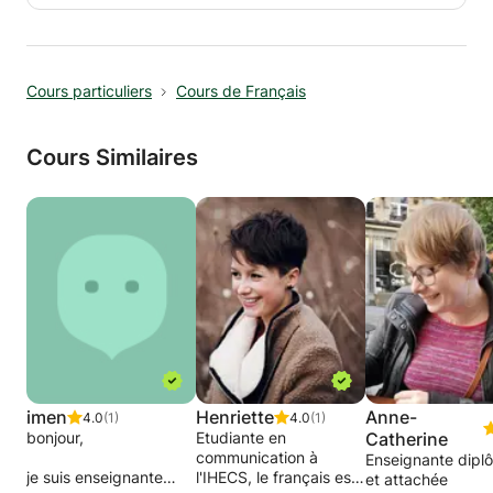
grammaire ou orthographe? Vous souhaitez
améliorer votre manière de rédiger ou
d’argumenter un texte? Ou vous recherchez un
Cours particuliers
Cours de Français
professeur de FLE pour améliorer votre
français à l’oral? Je suis là pour vous aider.
N’hésitez pas à me contacter.
Cours Similaires
Estelle
imen
Henriette
Anne-
4.0
(1)
4.0
(1)
bonjour,
Etudiante en
Catherine
communication à
Enseignante dipl
je suis enseignante
l'IHECS, le français est
et attachée