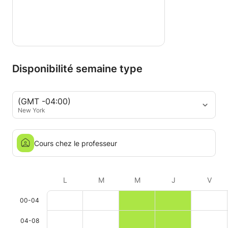
Disponibilité semaine type
(GMT -04:00)
New York
Cours chez le professeur
L
M
M
J
V
00-04
04-08