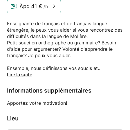
Àpd
41 €
/h
Enseignante de français et de français langue
étrangère, je peux vous aider si vous rencontrez des
difficultés dans la langue de Molière.
Petit souci en orthographe ou grammaire? Besoin
d'aide pour argumenter? Volonté d'apprendre le
français? Je peux vous aider.
Ensemble, nous définissons vos soucis et
établissons un programme à mettre en place afin de
Lire la suite
vous aider au mieux.
Informations supplémentaires
N'hésitez pas à me contacter.
Apportez votre motivation!
Lieu