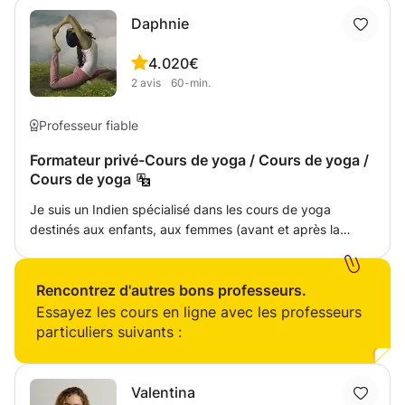
Daphnie
4.0
20€
2
avis
60-min.
Professeur fiable
Formateur privé-Cours de yoga / Cours de yoga /
Cours de yoga
Je suis un Indien spécialisé dans les cours de yoga
destinés aux enfants, aux femmes (avant et après la
grossesse) et aux adultes plus âgés (plus de 50 ans). Les
leçons peuvent être données aux débutants, aux niveaux
intermédiaires ou aux danseurs / sportifs qui souhaitent
Rencontrez d'autres bons professeurs.
obtenir plus de souplesse dans leur corps. Les leçons
Essayez les cours en ligne avec les professeurs
peuvent également être données aux personnes ayant
particuliers suivants :
des troubles de la marche ou des maladies
neurodégénératives. Cela ne résultera peut-être pas en
un rétablissement complet, mais il y aurait une
Valentina