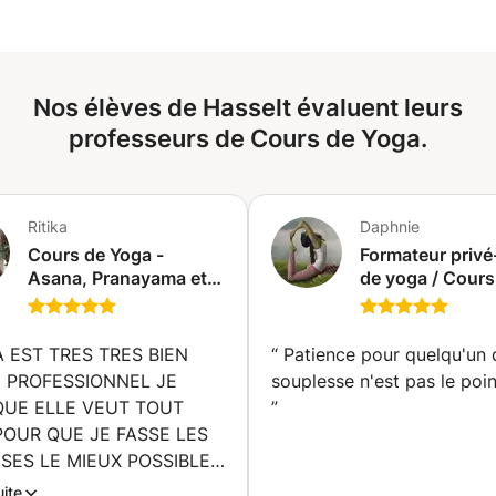
méditation. J'ai conçu ce cours comme un guide pratique
du yoga spécialement conçu pour les débutants. Vous
apprendrez à faire Surya namaskar A et Surya namaskar
B, préformer diverses asanas a la base, techniques de
Nos élèves de Hasselt évaluent leurs
pranayama et méditation pour non seulement améliorer
votre posture et votre flexibilité. Je suis patient et
professeurs de Cours de Yoga.
attentionné. Toutes les pratiques seront adaptées aux
capacités et au confort de chacun.
Ritika
Daphnie
Cours de Yoga -
Formateur priv
Asana, Pranayama et
de yoga / Cours
Méditation pour les
yoga / Cours de
débutants. (Toronto)
(Hasselt)
 BIEN
“
Patience pour quelqu'un 
 JE
souplesse n'est pas le poin
”
SES LE MIEUX POSSIBLE
uite