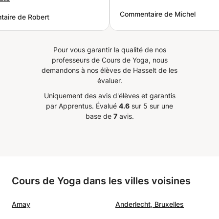
EE DANS SES
Commentaire de Michel
aire de Robert
PARFAIT AMITIES
T BECK
”
Pour vous garantir la qualité de nos
professeurs de Cours de Yoga, nous
demandons à nos élèves de Hasselt de les
évaluer.
Uniquement des avis d'élèves et garantis
par Apprentus.
Évalué
4.6
sur 5 sur une
base de
7
avis.
Cours de Yoga dans les villes voisines
Amay
Anderlecht, Bruxelles