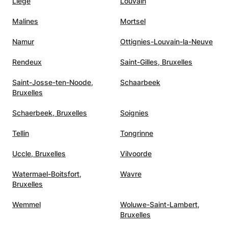
Liège
Louvain
Malines
Mortsel
Namur
Ottignies-Louvain-la-Neuve
Rendeux
Saint-Gilles, Bruxelles
Saint-Josse-ten-Noode,
Schaarbeek
Bruxelles
Schaerbeek, Bruxelles
Soignies
Tellin
Tongrinne
Uccle, Bruxelles
Vilvoorde
Watermael-Boitsfort,
Wavre
Bruxelles
Wemmel
Woluwe-Saint-Lambert,
Bruxelles