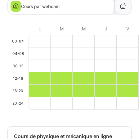
Cours par webcam
L
M
M
J
V
00-04
04-08
08-12
12-16
16-20
20-24
Cours de physique et mécanique en ligne