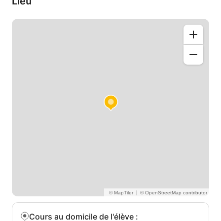
Lieu
répondre et de vous aider. A très bientôt. Ronald
PS : les cours sont également donnés à distance
(online) à l'aide d'un tableau interactif et de Teams.
|
Cours au domicile de l'élève
: