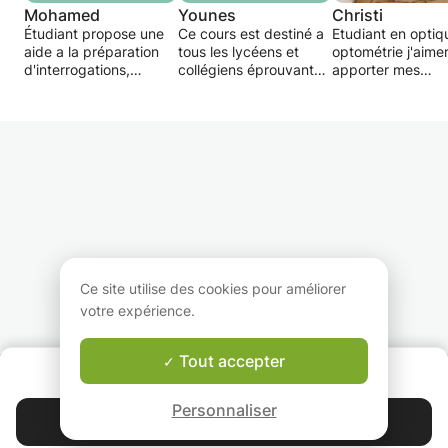
Mohamed
Younes
Christi
Étudiant propose une
Ce cours est destiné a
Etudiant en optiq
aide a la préparation
tous les lycéens et
optométrie j'aimer
d'interrogations,
collégiens éprouvant
apporter mes
d'examens et a une
des difficultés en
connaissances en
méthodologie pour
science
mathématiques a
l’étude et la
mathématiques ou
jeunes éléves du
mémorisation de
chimie.L 'objectif sera
secondaire eppro
certains cours.
de permettre à l'élève
souvant certains
de bien réussir ses
difficulté ou lacu
examens ainsi que
travers une péda
d’acquérir des bases
trés structuré san
qui lui permettront de
surcharges.
bien se préparer aux
études universitaires
ou lycéennes.
Ce site utilise des cookies pour améliorer
votre expérience.
Tout accepter
QUI SOMMES-NOUS ?
Garantie Le-Bon-Prof
Personnaliser
Contacter Ronald