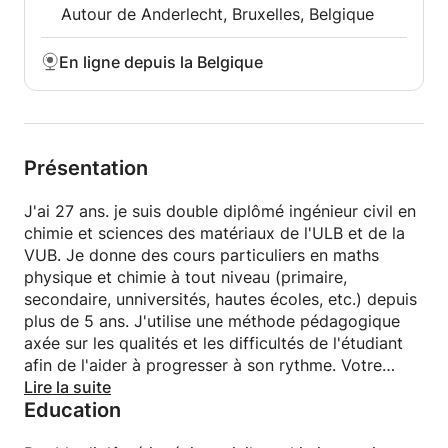
Autour de Anderlecht, Bruxelles, Belgique
En ligne depuis la Belgique
Présentation
J'ai 27 ans. je suis double diplômé ingénieur civil en
chimie et sciences des matériaux de l'ULB et de la
VUB. Je donne des cours particuliers en maths
physique et chimie à tout niveau (primaire,
secondaire, unniversités, hautes écoles, etc.) depuis
plus de 5 ans. J'utilise une méthode pédagogique
axée sur les qualités et les difficultés de l'étudiant
afin de l'aider à progresser à son rythme. Votre
réussite est garantie si on travaille ensemble.
Lire la suite
Education
N'hésitez pas à me contacter si vous avez des
questions. Je me ferai un plaisir de vous aider.