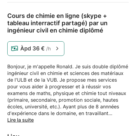
Cours de chimie en ligne (skype +
tableau interractif partagé) par un
ingénieur civil en chimie diplômé
Àpd
36 €
/h
Bonjour, je m'appelle Ronald. Je suis double diplômé
ingénieur civil en chimie et sciences des matériaux
de l'ULB et de la VUB. Je propose mes services
pour vous aider à progresser et à réussir vos
examens de maths, physique et chimie tout niveaux
(primaire, secondaire, promotion sociale, hautes
écoles, université, etc.). Ayant plus de 8 annnées
d'expérience dans le domaine, en travaillant
ensemble, votre réussite ou celle de votre enfant est
Lire la suite
assurée ! N'hésitez pas à me contacter si vous avez
des questions. Je me ferai un plaisir de vous