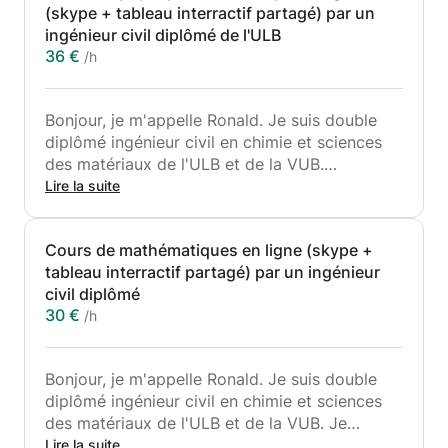
(skype + tableau interractif partagé) par un
ingénieur civil diplômé de l'ULB
36 €
/h
Bonjour, je m'appelle Ronald. Je suis double
diplômé ingénieur civil en chimie et sciences
des matériaux de l'ULB et de la VUB.
Lire la suite
Je propose mes services pour vous aider à
progresser et à réussir vos examens de
Cours de mathématiques en ligne (skype +
physique et mécanique tout niveaux (primaire,
tableau interractif partagé) par un ingénieur
secondaire, promotion sociale, hautes écoles,
civil diplômé
université, etc.). Ayant plus de 8 années
30 €
/h
d'expérience dans le domaine, en travaillant
ensemble, votre réussite ou celle de votre
enfant est assurée !
Bonjour, je m'appelle Ronald. Je suis double
diplômé ingénieur civil en chimie et sciences
N'hésitez pas à me contacter si vous avez des
des matériaux de l'ULB et de la VUB. Je
questions. Je me ferai un plaisir de vous
propose mes services pour vous aider à
Lire la suite