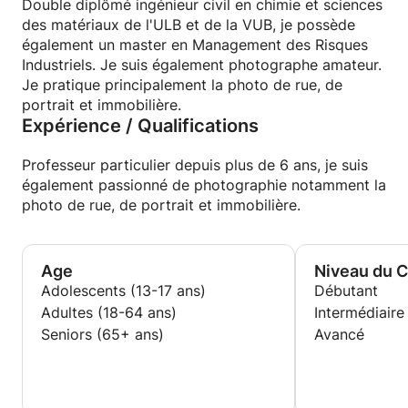
Double diplômé ingénieur civil en chimie et sciences
PS : les cours sont également donnés à distance
des matériaux de l'ULB et de la VUB, je possède
(online) à l'aide d'un tableau interractif et de Skype
également un master en Management des Risques
(audio et/ou vidéo)
Industriels. Je suis également photographe amateur.
Je pratique principalement la photo de rue, de
portrait et immobilière.
Expérience / Qualifications
Professeur particulier depuis plus de 6 ans, je suis
également passionné de photographie notamment la
photo de rue, de portrait et immobilière.
Age
Niveau du 
Adolescents (13-17 ans)
Débutant
Adultes (18-64 ans)
Intermédiaire
Seniors (65+ ans)
Avancé