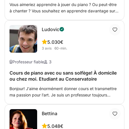
Vous aimeriez apprendre à jouer du piano ? Ou peut-être
à chanter ? Vous souhaitez en apprendre davantage sur le
solfège ? Alors ce cours est fait pour vous ! Que vous
soyez débutant ou que vous envisagiez une carrière
Ludovic
professionnelle, mes cours sont entièrement
personnalisés. J'adapterai le contenu à vos besoins, vos
5.0
30€
attentes et votre niveau.
3
avis
60-min.
Professeur fiable
3
Cours de piano avec ou sans solfège! À domicile
ou chez moi. Etudiant au Conservatoire
Bonjour! J'aime énormément donner cours et transmettre
ma passion pour l'art. Je suis un professeur toujours
patient et bienveillant. Vous n'aurez besoin d'aucun
prérequis avec moi: je serais ravi de vous faire découvrir
Bettina
la le piano (ainsi que le solfège si vous le désirez) à partir
de zéro. Je suis pédagogiquement à l'aise dans la plupart
5.0
48€
des styles pianistiques, je saurai donc vous donner les