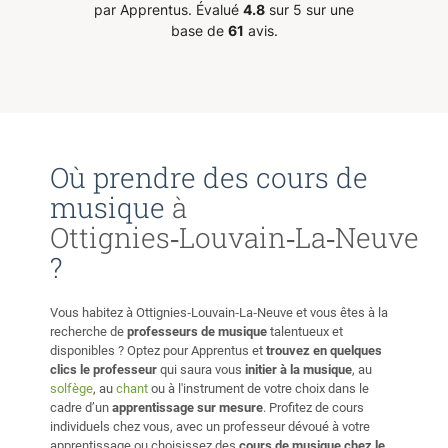
ants.
par Apprentus.
Évalué
4.8
sur 5 sur une
mme
base de
61
avis.
s cours
ues et
s sans
Où prendre des cours de
musique
à
Ottignies‑Louvain‑La‑Neuve
?
Vous habitez à Ottignies‑Louvain‑La‑Neuve et vous êtes à la
recherche de
professeurs de musique
talentueux et
disponibles ? Optez pour Apprentus et
trouvez en quelques
clics le professeur
qui saura vous
initier à la musique
, au
solfège
, au
chant
ou à l'instrument de votre choix dans le
cadre d’un
apprentissage sur mesure
. Profitez de cours
individuels chez vous, avec un professeur dévoué à votre
apprentissage ou choisissez des
cours de musique chez le