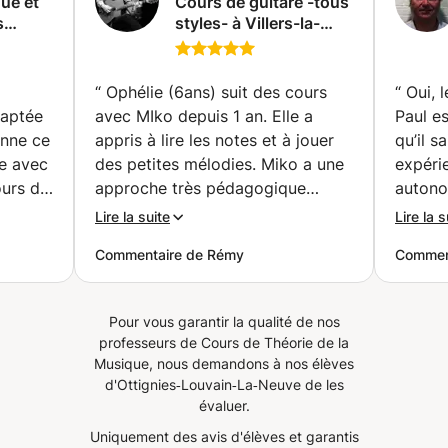
ue et
Cours de guitare -tous
forme musicale. Outils d'analyse pour les étudiants
s
styles- à Villers-la-
avancés.
ec Bac
Ville. (Villers-la-Ville)
/IB/BSB/
ure
“
Ophélie (6ans) suit des cours
“
Oui, 
daptée
avec MIko depuis 1 an. Elle a
Paul es
onne ce
appris à lire les notes et à jouer
qu’il s
le avec
des petites mélodies. Miko a une
expéri
approche très pédagogique
autonom
s pour
alliant théorie et feeling. Ophélie
indiqu
Lire la suite
Lire la s
se réjouit de continuer les cours
beauco
Commentaire de Rémy
Comment
 notes
avec Miko !! ;-)
”
on chez
Pour vous garantir la qualité de nos
 le
professeurs de Cours de Théorie de la
sujets
Musique, nous demandons à nos élèves
d'Ottignies‑Louvain‑La‑Neuve de les
évaluer.
Uniquement des avis d'élèves et garantis