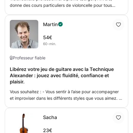
classique et électrique, je suis violoniste professionnel. Je
donne des cours particuliers de violoncelle pour tous
joue des classiques, de la deep house, du rock, du jazz ...
niveaux et tous âges. Un enseignement adapté aux
et travaille en tant que soliste et dans plusieurs groupes Et
besoins et aux attentes de l'étudiant. Grande expérience.
je serais heureux de vous enseigner
Martin
Cours à mon domicile ou près de Hoeilaart, Overijse, etc.
54€
60-min.
Professeur fiable
Libérez votre jeu de guitare avec la Technique
Alexander : jouez avec fluidité, confiance et
plaisir.
Vous souhaitez : - Vous sentir à l’aise pour accompagner
et improviser dans les différents styles que vous aimez. -
Construire un répertoire de standards folk, blues pop,
classique, bossa ou jazz. - Que la théorie musicale soit au
Sacha
service du développement de votre oreille et de votre
créativité pour pouvoir jouer et communiquer plus
23€
facilement avec vos amis musiciens. - Développer votre