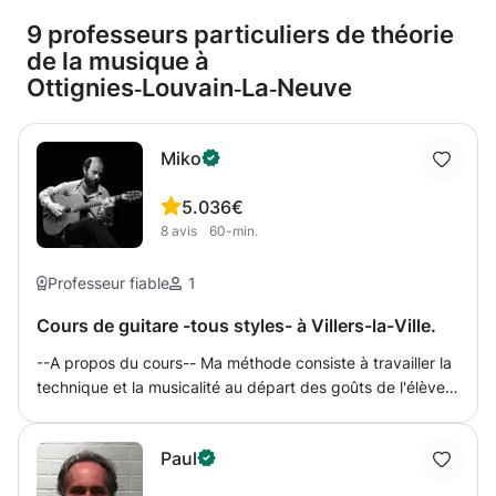
9 professeurs particuliers de théorie
de la musique à
Ottignies‑Louvain‑La‑Neuve
Miko
5.0
36€
8
avis
60-min.
Professeur fiable
1
Cours de guitare -tous styles- à Villers-la-Ville.
--A propos du cours-- Ma méthode consiste à travailler la
technique et la musicalité au départ des goûts de l'élève
afin que les objectifs soient toujours stimulants. J'essaie
de faire développer au plus vite aux élèves une
Paul
indépendance, c'est-à-dire de les rendre capables de
cibler eux-mêmes leurs difficultés et d'inventer les