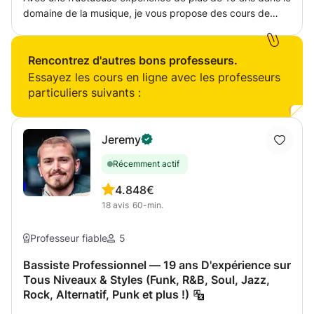
de devenir un meilleur musicien avec une compréhension
domaine de la musique, je vous propose des cours de
pluridisciplinaire de la musique.
théorie ainsi que de guitare. Je peux mettre à votre profit
mon apprentissage autodidacte complété par une
formation en conservatoire afin de vous faire évoluer le
Rencontrez d'autres bons professeurs.
plus rapidement possible, dans le registre musical que
Essayez les cours en ligne avec les professeurs
vous préférez. Nous pourrons fixer les objectifs que vous
particuliers suivants :
poursuivez afin de les atteindre ensemble. Je peux
m'adapter à votre niveau, votre âge, votre profil et vos
volontés. Avec mes cours, vous disposerez donc d'un
Jeremy
enseignement dans la bienveillance et un climat agréable
Récemment actif
et sympathique : pas de pression, on évolue ensemble !
En espérant vous voir bientôt !
4.8
48€
18
avis
60-min.
Professeur fiable
5
Bassiste Professionnel — 19 ans D'expérience sur
Tous Niveaux & Styles (Funk, R&B, Soul, Jazz,
Rock, Alternatif, Punk et plus !)